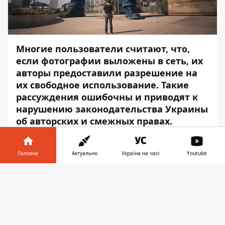
Многие пользователи считают, что,
если фотографии выложены в сеть, их
авторы предоставили разрешение на
их свободное использование. Такие
рассуждения ошибочны и приводят к
нарушению законодательства Украины
об авторских и смежных правах.
Поэтому важно знать правила, которые
охраняют произведения и их авторов
Головна
Актуально
Україна на часі
Youtube
от противоправных посягательств со
стороны других лиц. Подробнее об этом
Інформатор у
Завантажити
рассказали специалисты Первого
телефоні
👉
одесского бюро правовой помощи.
Ответственность за нарушение