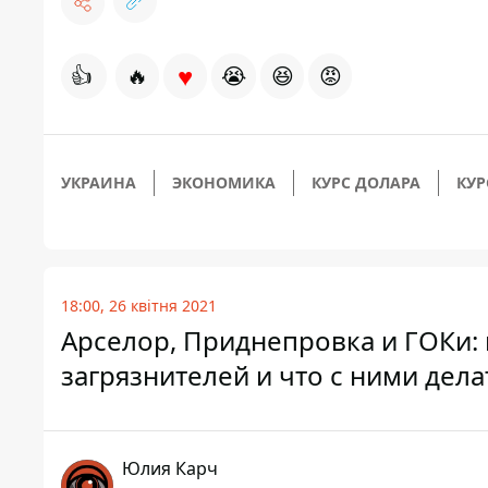
♥
👍
🔥
😭
😆
😡
УКРАИНА
ЭКОНОМИКА
КУРС ДОЛАРА
КУР
18:00, 26 квітня 2021
Арселор, Приднепровка и ГОКи: 
загрязнителей и что с ними дела
Юлия Карч