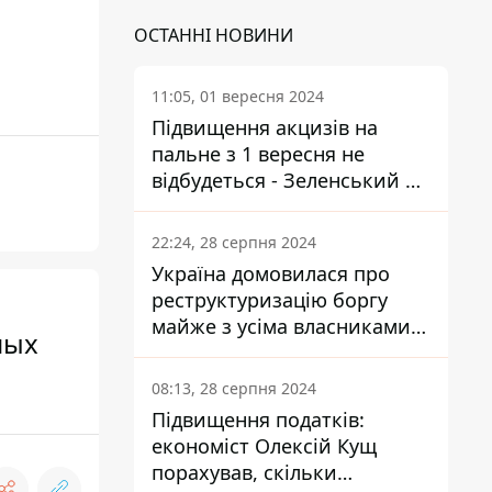
ОСТАННІ НОВИНИ
11:05, 01 вересня 2024
Підвищення акцизів на
пальне з 1 вересня не
відбудеться - Зеленський не
підписав закон
22:24, 28 серпня 2024
Україна домовилася про
реструктуризацію боргу
майже з усіма власниками
ных
єврооблігацій: що це
означає для країни
08:13, 28 серпня 2024
Підвищення податків:
економіст Олексій Кущ
порахував, скільки