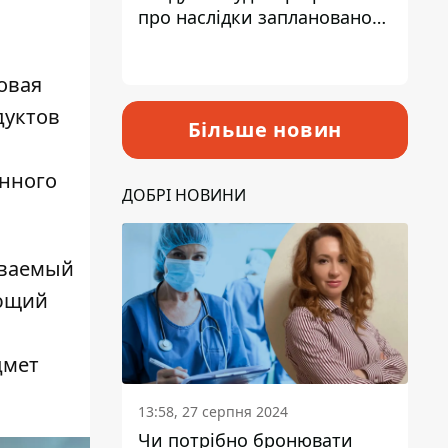
про наслідки запланованого
підвищення податків
овая
дуктов
Більше новин
енного
ДОБРІ НОВИНИ
ываемый
ующий
дмет
13:58, 27 серпня 2024
Чи потрібно бронювати