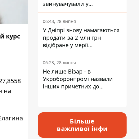
звинувачували у
контрабанді техніки та
ухиленні від сплати
06:43, 28 липня
податків
У Дніпрі знову намагаються
й курс
продати за 2 млн грн
відібране у мерії
приміщення Укрпошти
06:23, 28 липня
Не лише Візар - в
Укроборонпромі назвали
27,8558
інших причетних до
н на
катастрофи у Вишневому -
відповідь Інформатору
Елагина
Більше
важливої інфи