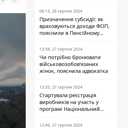
заплатить кожен українець
06:13, 28 серпня 2024
Призначення субсидії: як
враховуються доходи ФОП,
пояснили в Пенсійному
фонді
13:58, 27 серпня 2024
Чи потрібно бронювати
військовозобов’язаних
жінок, пояснила адвокатка
13:35, 27 серпня 2024
Стартувала реєстрація
виробників на участь у
програмі Національний
кешбек: як це зробити
через портал Дія
12:49, 27 серпня 2024