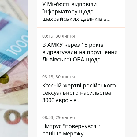
У Мін'юсті відповіли
Інформатору щодо
шахрайських дзвінків з
камери Сумського СІЗО так,
що ніхто нічого не зрозумів
09:19, 30 липня
В АМКУ через 18 років
відреагували на порушення
Львівської ОВА щодо
харчування у закладах
освіти
08:13, 30 липня
Кожній жертві російського
сексуального насильства
3000 євро - в
Мінсоцполітики пояснили
Інформатору, звідки на це
08:53, 29 липня
гроші
Цитрус "повернувся":
раніше мережу