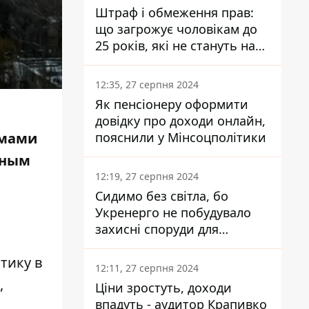
Штраф і обмеження прав:
що загрожує чоловікам до
25 років, які не стануть на
військовий облік
12:35, 27 серпня 2024
Як пенсіонеру оформити
довідку про доходи онлайн,
пояснили у Мінсоцполітики
емами
вным
12:19, 27 серпня 2024
Сидимо без світла, бо
Укренерго не побудувало
захисні споруди для
енергетики - нардеп
тику в
Кучеренко
12:11, 27 серпня 2024
,
Ціни зростуть, доходи
впадуть - аудитор Крапивко