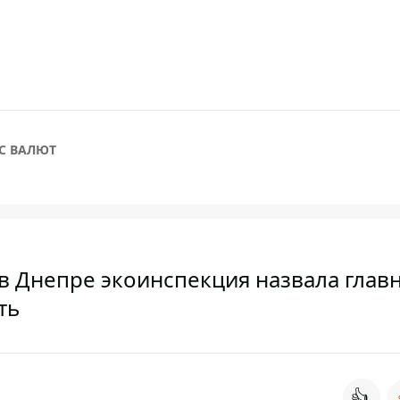
С ВАЛЮТ
в Днепре экоинспекция назвала глав
ть
👍