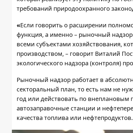
требований природоохранного законо
«
Если говорить о расширении полномоч
функция, а именно – рыночный надзор.
всеми субъектами хозяйствования, ко
производством, – говорит Виталий По
экологического надзора (контроля) п
Рыночный надзор работает в абсолютн
секторальный план, то есть нам не н
год или действовать по внеплановым 
автозаправочные станции и нефтепер
качества топлива или нефтепродуктов.