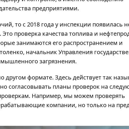
дательства предприятиями.
ий, то с 2018 года у инспекции появилась н
 Это проверка качества топлива и нефтепро
торые занимаются его распространением и
столенко, начальник Управления государств
ромышленного загрязнения.
о другом формате. Здесь действует так наз
ужно согласовывать планы проверок на след
проверкам. Например, мы можем проверять
ерабатывающие компании, но только на пре