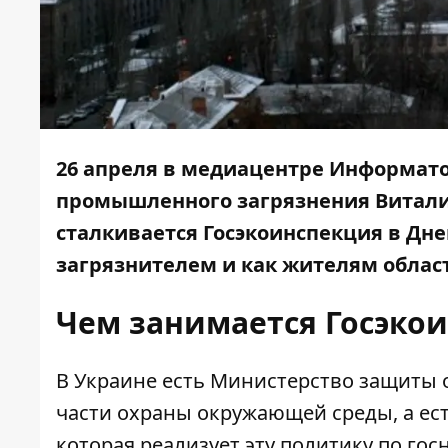
26 апреля в
медиацентре Информат
промышленного загрязнения Витали
сталкивается Госэкоинспекция в Дне
загрязнителем и как жителям облас
Чем занимается Госэко
В Украине есть Министерство защиты 
части охраны окружающей среды, а ест
которая реализует эту политику по го