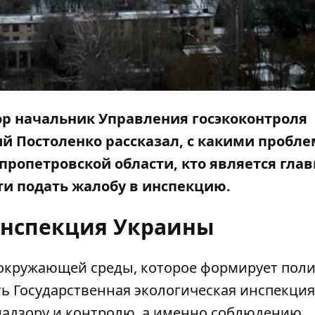
ор
начальник Управления госэкоконтроля
й Постоленко рассказал, с какими пробл
пропетровской области, кто является гла
ти подать жалобу в инспекцию.
инспекция Украины
окружающей среды, которое формирует поли
ь Государственная экологическая инспекция
снадзору и контролю, а именно соблюдению