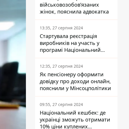
військовозобов’язаних
жінок, пояснила адвокатка
13:35, 27 серпня 2024
Стартувала реєстрація
виробників на участь у
програмі Національний
кешбек: як це зробити
через портал Дія
12:35, 27 серпня 2024
Як пенсіонеру оформити
довідку про доходи онлайн,
пояснили у Мінсоцполітики
09:55, 27 серпня 2024
Національний кешбек: де
українці зможуть отримати
10% ціни куплених