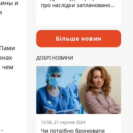
аины и
про наслідки запланованого
и
підвищення податків
Більше новин
ОПами
онах
ДОБРІ НОВИНИ
, чем
13:58, 27 серпня 2024
-
Чи потрібно бронювати