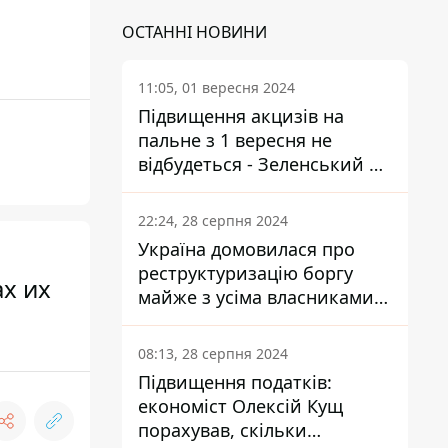
ОСТАННІ НОВИНИ
11:05, 01 вересня 2024
Підвищення акцизів на
пальне з 1 вересня не
відбудеться - Зеленський не
підписав закон
22:24, 28 серпня 2024
Україна домовилася про
реструктуризацію боргу
ах их
майже з усіма власниками
єврооблігацій: що це
означає для країни
08:13, 28 серпня 2024
Підвищення податків:
економіст Олексій Кущ
порахував, скільки