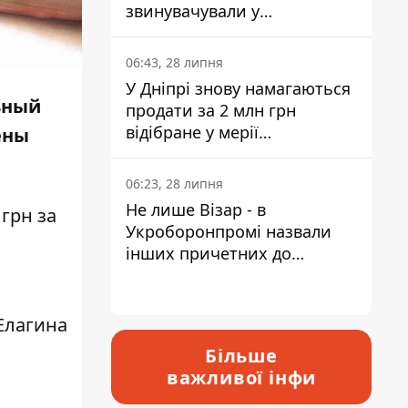
звинувачували у
контрабанді техніки та
ухиленні від сплати
06:43, 28 липня
податків
У Дніпрі знову намагаються
ьный
продати за 2 млн грн
відібране у мерії
ены
приміщення Укрпошти
06:23, 28 липня
Не лише Візар - в
грн за
Укроборонпромі назвали
інших причетних до
катастрофи у Вишневому -
відповідь Інформатору
Елагина
Більше
важливої інфи