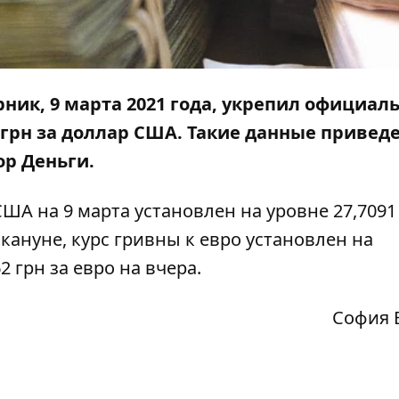
рник
, 9
марта 2021 года, укрепил официал
грн за доллар США. Такие данные привед
р Деньги
.
А на 9 марта установлен на уровне 27,7091 
акануне, курс гривны к евро установлен на
2 грн за евро на вчера.
София 