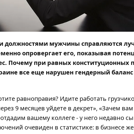
ими должностями мужчины справляются лу
еменно опровергает его, показывая потен
ес. Почему при равных конституционных 
краине все еще нарушен гендерный баланс
тите равноправия? Идите работать грузчико
через 9 месяцев уйдете в декрет», «Зачем вам
отдадим вашему коллеге - у него недавно с
лючений очевиден в статистике: в бизнесе 