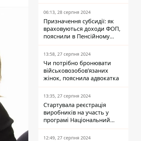
заплатить кожен українець
06:13, 28 серпня 2024
Призначення субсидії: як
враховуються доходи ФОП,
пояснили в Пенсійному
фонді
13:58, 27 серпня 2024
Чи потрібно бронювати
військовозобов’язаних
жінок, пояснила адвокатка
13:35, 27 серпня 2024
Стартувала реєстрація
виробників на участь у
програмі Національний
кешбек: як це зробити
через портал Дія
12:49, 27 серпня 2024