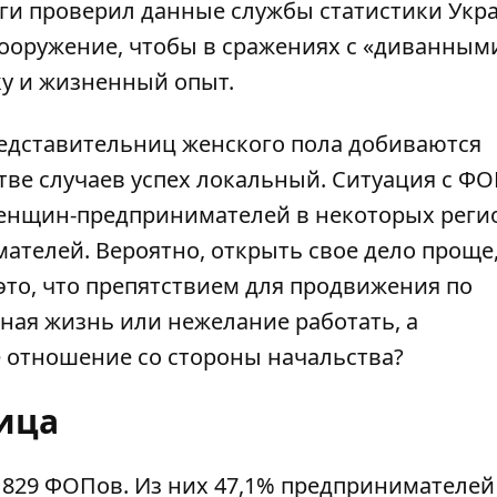
ги
проверил данные службы статистики Укр
ооружение, чтобы в сражениях с «диванным
ку и жизненный опыт.
едставительниц женского пола добиваются
ве случаев успех локальный. Ситуация с Ф
женщин-предпринимателей в некоторых реги
ателей. Вероятно, открыть свое дело проще
 это, что препятствием для продвижения по
ная жизнь или нежелание работать, а
 отношение со стороны начальства?
ица
 829 ФОПов. Из них 47,1% предпринимателей 