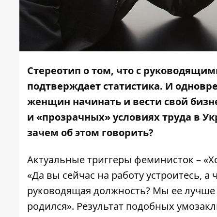
Стереотип о том, что с руководящ
подтверждает статистика. И одновр
женщин начинать и вести свой бизн
и
«
прозрачных
»
условиях труда в У
зачем об этом говорить?
Актуальные триггеры феминисток – «Хо
«Да вы сейчас на работу устроитесь, а 
руководящая должность? Мы ее лучше 
родился». Результат подобных умозак