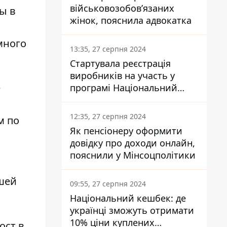
військовозобов’язаних
ы в
жінок, пояснила адвокатка
много
13:35, 27 серпня 2024
Стартувала реєстрація
виробників на участь у
е
програмі Національний
кешбек: як це зробити
через портал Дія
12:35, 27 серпня 2024
м по
Як пенсіонеру оформити
довідку про доходи онлайн,
пояснили у Мінсоцполітики
шей
09:55, 27 серпня 2024
Національний кешбек: де
українці зможуть отримати
10% ціни куплених
ост в