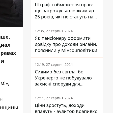
Штраф і обмеження прав:
що загрожує чоловікам до
25 років, які не стануть на
військовий облік
12:35, 27 серпня 2024
чше,
Як пенсіонеру оформити
довідку про доходи онлайн,
циал
пояснили у Мінсоцполітики
правах
 и
12:19, 27 серпня 2024
Сидимо без світла, бо
Укренерго не побудувало
м!»,
захисні споруди для
енергетики - нардеп
Кучеренко
12:11, 27 серпня 2024
ын
Ціни зростуть, доходи
женщины
впадуть - аудитор Крапивко