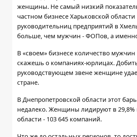
женщины. Не самый низкий показатель
частном бизнесе Харьковской области и
руководительниц предприятий в Хмель
больше, чем мужчин - ФОПов, а именно
В «своем» бизнесе количество мужчин 
скажешь о компаниях-юрлицах. Добитьс
руководствующем звене женщине удает
стране.
В Днепропетровской области этот барь
недалеко. Женщины лидируют в 29,8% 
области - 103 645 компаний.
Что же до остальных регионов, то дост