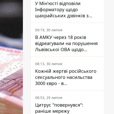
У Мін'юсті відповіли
Інформатору щодо
шахрайських дзвінків з
камери Сумського СІЗО так,
що ніхто нічого не зрозумів
09:19, 30 липня
В АМКУ через 18 років
відреагували на порушення
Львівської ОВА щодо
харчування у закладах
освіти
08:13, 30 липня
Кожній жертві російського
сексуального насильства
3000 євро - в
Мінсоцполітики пояснили
Інформатору, звідки на це
08:53, 29 липня
гроші
Цитрус "повернувся":
раніше мережу