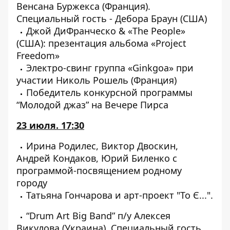
Венсана Буржекса (Франция).
Специальный гость - Дебора Браун (США)
Джой ДиФранческо & «The People»
(США): презентация альбома «Project
Freedom»
Электро-свинг группа «Ginkgoa» при
участии Николь Рошель (Франция)
Победитель конкурсной программы
“Молодой джаз” на Вечере Пирса
23 июля. 17:30
Ирина Родилес, Виктор Двоскин,
Андрей Кондаков, Юрий Биленко с
программой-посвящением родному
городу
Татьяна Гончарова и арт-проект "То Є...".
“Drum Art Big Band” п/у Алексея
Викулова (Украина). Специальный гость