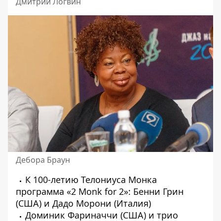
Дмитрий Логвин
Дебора Браун
К 100-летию Телониуса Монка
программа «2 Monk for 2»: Бенни Грин
(США) и Дадо Морони (Италия)
Доминик Фариначчи (США) и трио