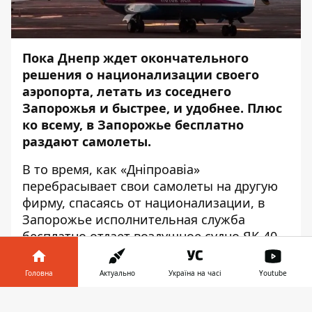
Пока Днепр ждет окончательного
решения о
национализации своего
аэропорта
, летать из соседнего
Запорожья и быстрее, и удобнее. Плюс
ко всему, в Запорожье бесплатно
раздают самолеты.
В то время, как
«Дніпроавіа»
перебрасывает свои самолеты на другую
фирму
, спасаясь от национализации, в
Запорожье исполнительная служба
бесплатно отдает воздушное судно ЯК-40
1971 года выпуска.
Головна
Актуально
Україна на часі
Youtube
Предложение о бесплатной передаче есть
на сайте электронных торгов
Інформатор у
Завантажити