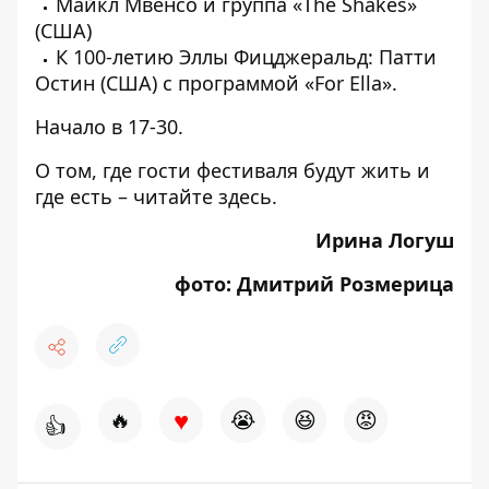
Майкл Мвенсо и группа «The Shakes»
(США)
К 100-летию Эллы Фицджеральд: Патти
Остин (США) с программой «For Ella».
Начало в 17-30.
О том, где гости фестиваля будут жить и
где есть – читайте
здесь
.
Ирина Логуш
фото: Дмитрий Розмерица
♥
🔥
😭
😆
😡
👍