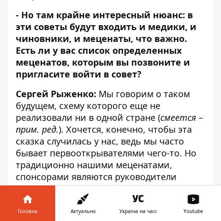
- Но там крайне интересный нюанс: в
эти советы будут входить и медики, и
чиновники, и меценаты, что важно.
Есть ли у вас список определенных
меценатов, которым вы позвоните и
пригласите войти в совет?
Сергей Рыженко:
Мы говорим о таком
будущем, схему которого еще не
реализовали ни в одной стране (
смеется –
прим. ред.
). Хочется, конечно, чтобы эта
сказка случилась у нас, ведь мы часто
бывает первооткрывателями чего-то. Но
традиционно нашими меценатами,
спонсорами являются руководители
министерств, области, бизнесмены,
способные оказывать помощь – как
правило, разовую. И если все они будут
Головна
Актуально
Україна на часі
Youtube