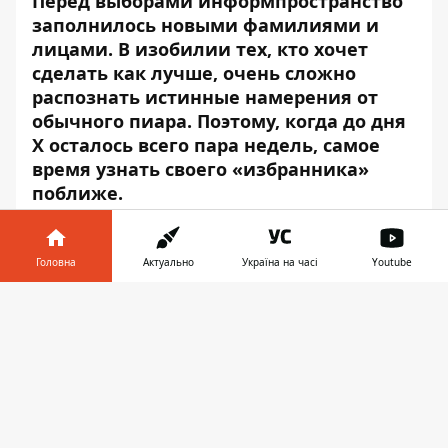
Перед выборами информпространство
заполнилось новыми фамилиями и
лицами. В изобилии тех, кто хочет
сделать как лучше, очень сложно
распознать истинные намерения от
обычного пиара. Поэтому, когда до дня
Х осталось всего пара недель, самое
время узнать своего
«
избранника
»
поближе.
Игорь Майденко, кандидат в депутаты ВР
по 27 округу, рассказал о своей
Головна
Актуально
Україна на часі
Youtube
избирательной программе и главных
Інформатор у
целях его выдвижения в депутаты.
Завантажити
телефоні
👉
Почему вы решили
баллотироваться в Верховную
Раду?
Работая детским врачом многие годы, я