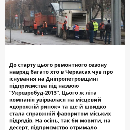
До
старту
цього ремонтного сезону
навряд багато хт
о
в
Черкасах
чув про
існування на Дніпропетровщині
підприємства під назвою
“Укрєвробуд-2013”. Цього ж літа
компанія увірвалася на місцевий
«дорожній ринок» та ще й швидко
стала справжній фаворитом міських
підрядів. На осінь, так би мовити, на
десерт, підприємство отримало