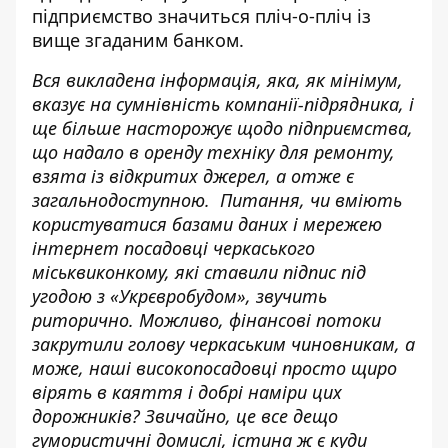
підприємство значиться пліч-о-пліч із
вище згаданим банком.
Вся викладена інформація, яка, як мінімум,
вказує на сумнівність компанії-підрядника, і
ще більше насторожує щодо підприємства,
що надало в оренду техніку для ремонту,
взята із відкритих джерел, а отже є
загальнодоступною. Питання, чи вміють
користуватися базами даних і мережею
інтернет посадовці черкаського
міськвиконкому, які ставили підпис під
угодою з «Укрєвробудом», звучить
риторично. Можливо, фінансові потоки
закрутили голову черкаським чиновникам, а
може, наші високопосадовці просто щиро
вірять в каяття і добрі наміри цих
дорожників? Звичайно, це все дещо
гумористичні домислі, істина ж є куди