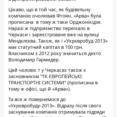
Цікаво, що в той час, як будівельну
компанію очолював Фтоян, «Арва» була
прописана в тому ж таки Орджонікідзе.
Наразі ж підприємство переїхало в
Черкаси і зареєстроване вже на вулиці
Мендєлєєва. Також, як і «Укрєвробуд-2013»
має статутний капітал в 100 грн.
Власником з 2012 року значиться дехто
Володимир Гармидер.
Цей чоловік т у Черкасах також є
засновником "ТК ЄВРОПЕЙСЬКІ
ТРАНСПОРТНІ СИСТЕМИ" (прописана в
тому ж офісі, що й «Арва»).
Та все ж повернемося до
«Укрєвробуду-2013». Відразу після свого
заснування компанія отримувала підряди