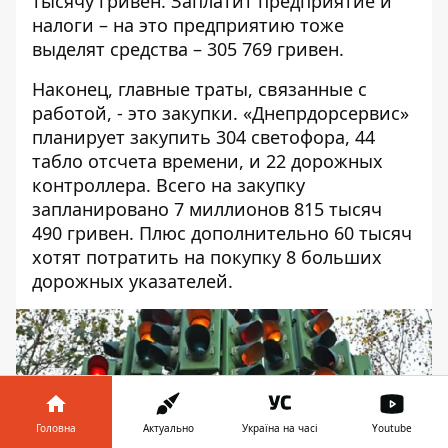
тысячу гривен. Заплатит предприятие и
налоги – на это предприятию тоже
выделят средства – 305 769 гривен.
Наконец, главные траты, связанные с
работой, - это закупки. «Днепрдорсервис»
планирует закупить 304 светофора, 44
табло отсчета времени, и 22 дорожных
контроллера. Всего на закупку
запланировано 7 миллионов 815 тысяч
490 гривен. Плюс дополнительно 60 тысяч
хотят потратить на покупку 8 больших
дорожных указателей.
Головна
Актуально
Україна на часі
Youtube