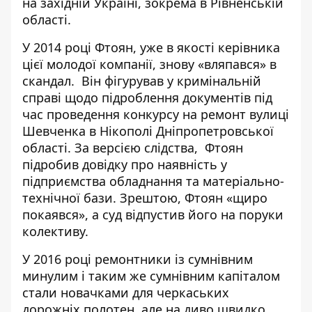
на західній Україні, зокрема в Рівненській
області.
У 2014 році Фтоян, уже в якості керівника
цієї молодої компанії, знову «вляпався» в
скандал. Він фігурував у кримінальній
справі щодо підроблення документів під
час проведення конкурсу на ремонт вулиці
Шевченка в Нікополі Дніпропетровської
області. За версією слідства,
Фтоян
підробив довідку про наявність у
підприємства обладнання та матеріально-
технічної бази. Зрештою, Фтоян «щиро
покаявся», а суд відпустив його на поруки
колективу.
У 2016 році ремонтники із сумнівним
минулим і таким же сумнівним капіталом
стали новачками для черкаських
дорожніх полотен, але на диво швидко