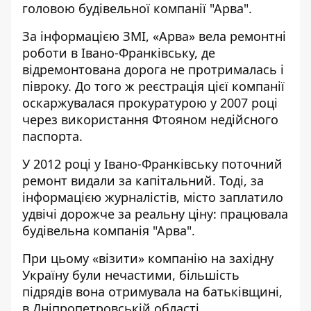
головою будівельної компанії "Арва".
За
інформацією ЗМІ
, «Арва» вела ремонтні
роботи в Івано-Франківську, де
відремонтована дорога не протрималась і
півроку.
До того ж реєстрація цієї компанії
оскаржувалася прокуратурою у 2007 році
через використання Фтояном недійсного
паспорта.
У 2012 році у Івано-Франківську поточний
ремонт видали за капітальний. Тоді,
за
інформацією журналістів
, місто заплатило
удвічі дорожче за реальну ціну: працювала
будівельна компанія "Арва".
При цьому «візити» компанію на західну
Україну були нечастими, більшість
підрядів вона отримувала на батьківщині,
в Дніпропетровській області.