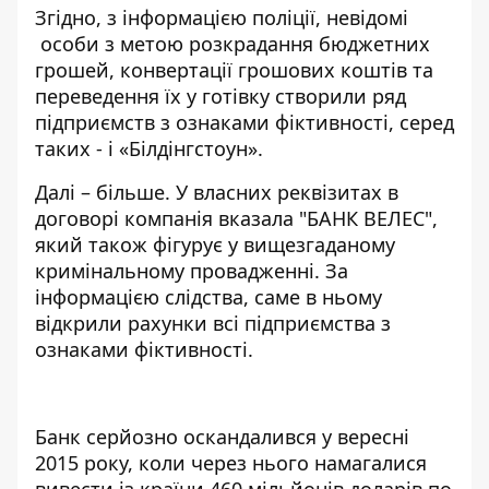
Згідно, з інформацією поліції, невідомі
особи з метою розкрадання бюджетних
грошей, конвертації грошових коштів та
переведення їх у готівку створили ряд
підприємств з ознаками фіктивності, серед
таких - і «Білдінгстоун».
Далі – більше. У власних реквізитах в
договорі компанія вказала "БАНК ВЕЛЕС",
який також фігурує у вищезгаданому
кримінальному провадженні. За
інформацією слідства, саме в ньому
відкрили рахунки всі підприємства з
ознаками фіктивності.
Банк серйозно
оскандалився у вересні
2015 року, коли через нього намагалися
вивести із країни 460 мільйонів доларів по