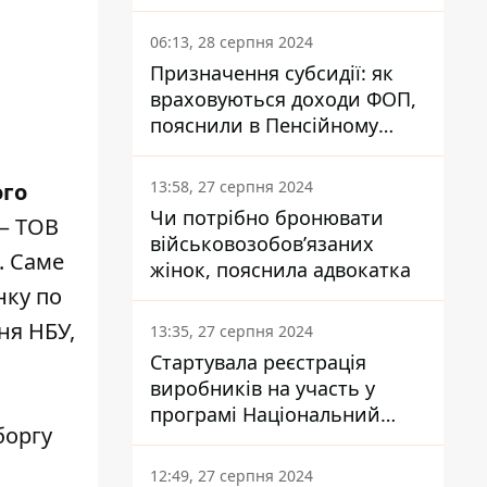
заплатить кожен українець
06:13, 28 серпня 2024
Призначення субсидії: як
враховуються доходи ФОП,
пояснили в Пенсійному
фонді
13:58, 27 серпня 2024
ого
Чи потрібно бронювати
 — ТОВ
військовозобов’язаних
. Саме
жінок, пояснила адвокатка
нку по
ня НБУ,
13:35, 27 серпня 2024
Стартувала реєстрація
виробників на участь у
програмі Національний
боргу
кешбек: як це зробити
через портал Дія
12:49, 27 серпня 2024