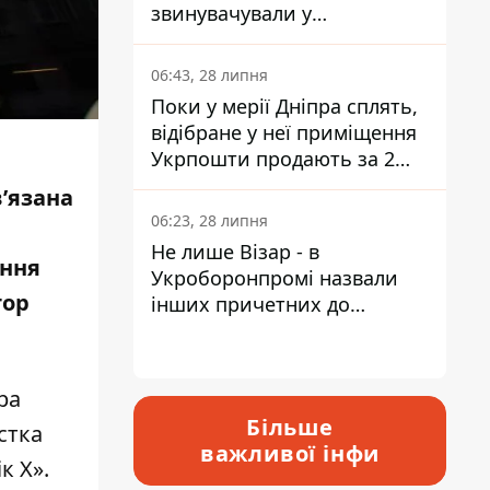
звинувачували у
контрабанді техніки та
ухиленні від сплати
06:43, 28 липня
податків
Поки у мерії Дніпра сплять,
відібране у неї приміщення
Укрпошти продають за 2
мільйони
’язана
06:23, 28 липня
Не лише Візар - в
ання
Укроборонпромі назвали
тор
інших причетних до
катастрофи у Вишневому -
відповідь Інформатору
ра
Більше
стка
важливої інфи
к Х».