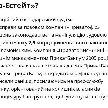
-Естейт»?
яційний господарський суд (м.
справи за позовом компанії «Приватофіс»
ушень законодавства та маніпуляцію судовою
ПриватБанку
2,9 млрд гривень свого законн
Коломойським. Компанія «Приватофис» (нині
шнім менеджментом ПриватБанку у 2005 році
асності на кілька сотень відділень ПриватБа
телем ПриватБанку за кредитом рефінансуван
исали
раніше, посилаючись на прес-службу
нку, орієнтований на колишніх власників
процедуру банкрутства, щоб уникнути сплату 