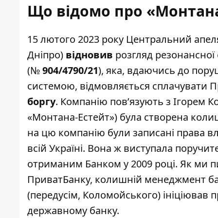
Що відомо про «Монтана
15 лютого 2023 року Центральний апел
Дніпро)
відновив
розгляд резонансної 
(№
904/4790/21
), яка, вдаючись до пор
системою, відмовляється сплачувати 
боргу
. Компанію пов’язують з Ігорем 
«Монтана-Естейт») була створена коли
на цю компанію були записані права вл
всій Україні. Вона ж виступала поручи
отриманим Банком у 2009 році. Як ми
п
ПриватБанку, колишній менеджмент ба
(передусім,
Коломойського
) ініціював 
державному банку.