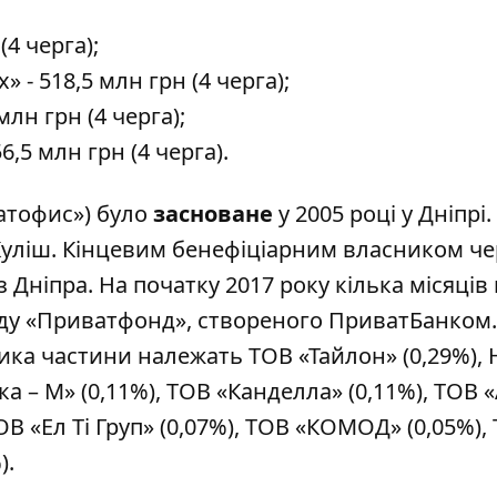
(4 черга);
 - 518,5 млн грн (4 черга);
лн грн (4 черга);
6,5 млн грн (4 черга).
атофис») було
засноване
у 2005 році у Дніпрі.
Куліш. Кінцевим бенефіціарним власником че
з Дніпра. На початку 2017 року кілька місяців 
ду «Приватфонд», створеного ПриватБанком.
ика частини належать ТОВ «Тайлон» (0,29%),
 – М» (0,11%), ТОВ «Канделла» (0,11%), ТОВ 
ОВ «Ел Ті Груп» (0,07%), ТОВ «КОМОД» (0,05%),
).