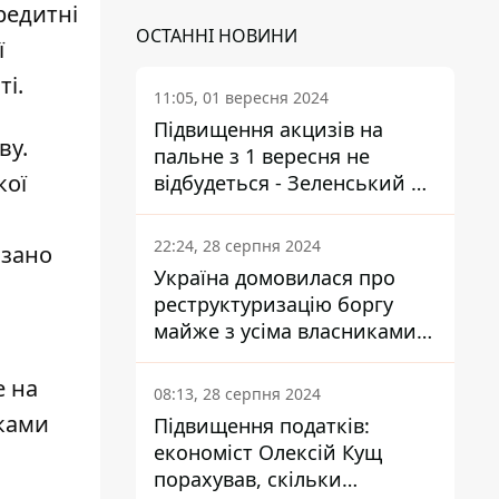
редитні
ОСТАННІ НОВИНИ
ї
ті.
11:05, 01 вересня 2024
Підвищення акцизів на
ву.
пальне з 1 вересня не
кої
відбудеться - Зеленський не
підписав закон
22:24, 28 серпня 2024
азано
Україна домовилася про
реструктуризацію боргу
майже з усіма власниками
єврооблігацій: що це
означає для країни
е на
08:13, 28 серпня 2024
ками
Підвищення податків:
економіст Олексій Кущ
порахував, скільки