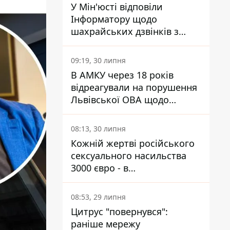
У Мін'юсті відповіли
Інформатору щодо
шахрайських дзвінків з
камери Сумського СІЗО так,
що ніхто нічого не зрозумів
09:19, 30 липня
В АМКУ через 18 років
відреагували на порушення
Львівської ОВА щодо
харчування у закладах
освіти
08:13, 30 липня
Кожній жертві російського
сексуального насильства
3000 євро - в
Мінсоцполітики пояснили
Інформатору, звідки на це
08:53, 29 липня
гроші
Цитрус "повернувся":
раніше мережу