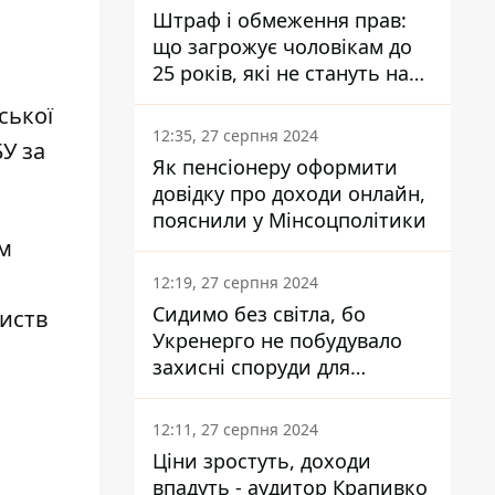
Штраф і обмеження прав:
що загрожує чоловікам до
25 років, які не стануть на
військовий облік
ської
12:35, 27 серпня 2024
У за
Як пенсіонеру оформити
довідку про доходи онлайн,
пояснили у Мінсоцполітики
ом
12:19, 27 серпня 2024
Сидимо без світла, бо
риств
Укренерго не побудувало
захисні споруди для
енергетики - нардеп
Кучеренко
12:11, 27 серпня 2024
Ціни зростуть, доходи
впадуть - аудитор Крапивко