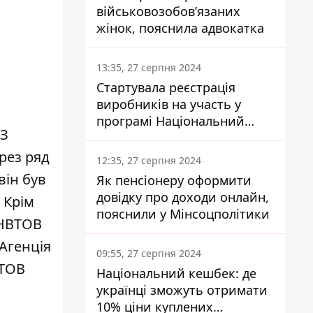
військовозобов’язаних
жінок, пояснила адвокатка
13:35, 27 серпня 2024
Стартувала реєстрація
виробників на участь у
програмі Національний
 З
кешбек: як це зробити
через портал Дія
рез ряд
12:35, 27 серпня 2024
він був
Як пенсіонеру оформити
довідку про доходи онлайн,
 Крім
пояснили у Мінсоцполітики
 НВТОВ
«Агенція
09:55, 27 серпня 2024
 ТОВ
Національний кешбек: де
українці зможуть отримати
10% ціни куплених