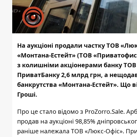
На аукц
іоні продали частку ТОВ «Люк
«Монтана-Естейт» (ТОВ «Приватофис»)
з колишніми акціонерами банку ТО
ПриватБанку 2,6 млрд грн
, а нещода
банкрутства «Монтана-Естейт». Що в
Гроші.
Про це стало відомо з
ProZorro.Sale
. Ар
продав на аукціоні 98,85% дніпровсько
раніше належала ТОВ «Люкс-Офіс». Пр