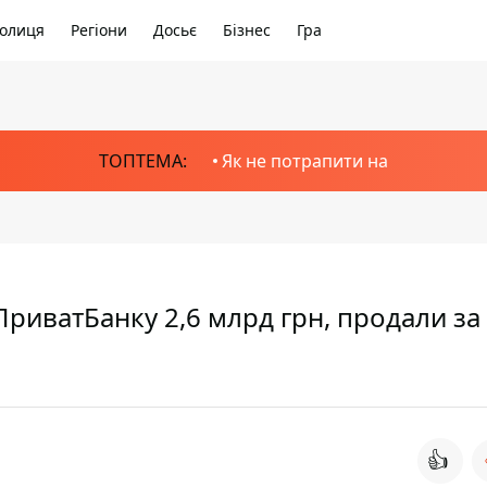
олиця
Регіони
Досьє
Бізнес
Гра
ТОПТЕМА:
Як не потрапити на
 ПриватБанку 2,6 млрд грн, продали за
👍