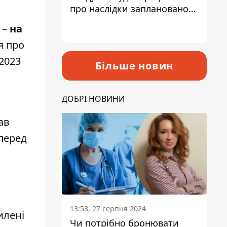
про наслідки запланованого
підвищення податків
 –
на
я про
2023
Більше новин
ДОБРІ НОВИНИ
ав
перед
13:58, 27 серпня 2024
хилені
Чи потрібно бронювати