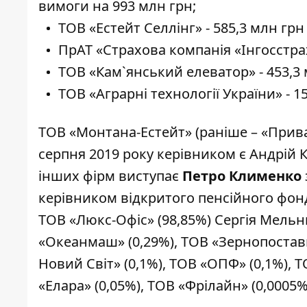
вимоги на 993 млн грн;
ТОВ «Естейт Селлінг» - 585,3 млн грн 
ПрАТ «Страхова компанія «Інгосстрах»
ТОВ «Кам`янський елеватор» - 453,3 м
ТОВ «Аграрні технології України» - 15
ТОВ «Монтана-Естейт» (раніше – «Прив
серпня 2019 року керівником є Андрій 
інших фірм виступає
Петро Клименко
керівником відкритого пенсійного фон
ТОВ «Люкс-Офіс» (98,85%) Сергія Мельн
«Океанмаш» (0,29%), ТОВ «Зернопоставка
Новий Світ» (0,1%), ТОВ «ОПФ» (0,1%), Т
«Елара» (0,05%), ТОВ «Фрілайн» (0,0005%