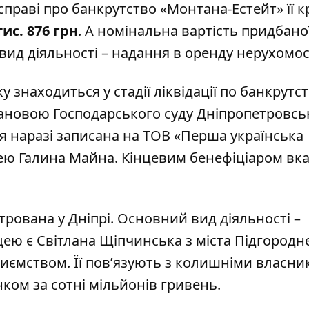
справі про банкрутство «Монтана-Естейт» її к
ис. 876 грн
. А номінальна вартість придбано
вид діяльності – надання в оренду нерухомос
ку
знаходиться
у стадії ліквідації по банкрутст
ановою Господарського суду Дніпропетровсь
ія наразі записана на ТОВ «Перша українська
нею Галина Майна. Кінцевим бенефіціаром вк
стрована
у Дніпрі. Основний вид діяльності –
ею є Світлана Щіпчинська з міста Підгородн
риємством. Її
пов’язують
з колишніми власни
нком за сотні мільйонів гривень.