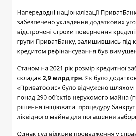
Напередодні націоналізації ПриватБанк
забезпечено укладення додаткових угод
відстрочені строки повернення кредиті
групи ПриватБанку, залишившись під к
кредитом рефінансування був вимушени
Станом на 2021 рік розмір кредитної 
складав
2,9 млрд грн
. Як було додатко
«Приватофис» було відчужено шляхом в
понад 290 об’єктів нерухомого майна (
рішення ініціювати процедуру банкру
ліквідного майна для погашення заборг
Однак суд відкрив провадження у спра