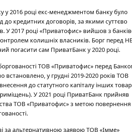
у у 2016 році екс-менеджментом банку було
 до кредитних договорів, за якими суттєво
в. У 2017 році «Приватофис» вийшов з банків
онтролем колишніх власників. Борг перед НБ
й погасити сам ПриватБанк у 2020 році.
заборгованості ТОВ «Приватофис» перед Банк
во встановлено, у грудні 2019-2020 років ТОВ
несення до статутного капіталу інших това
приміщень). У 2021 році ПриватБанк прийняв
тства ТОВ «Приватофис» з метою повернення
ованості.
ві за альтернативною заявою ТОВ «Імме»