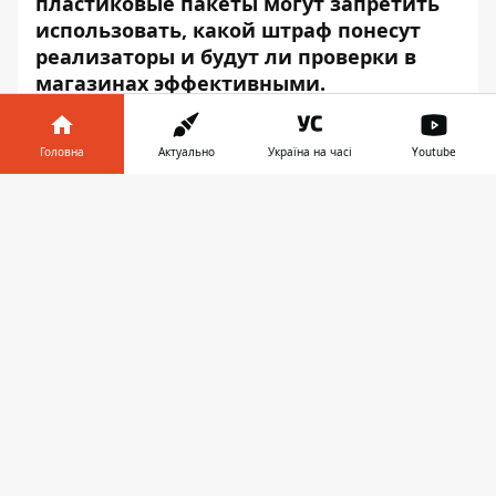
пластиковые пакеты могут запретить
использовать, какой штраф понесут
реализаторы и будут ли проверки в
магазинах эффективными.
Головна
Актуально
Україна на часі
Youtube
Інформатор у
Завантажити
телефоні
👉
Play
Когда закон может вступить в
силу
Верховная Рада проголосовала в первом