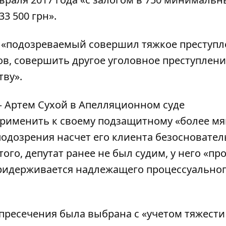
33 500 грн
».
о «подозреваемый совершил тяжкое преступл
ов, совершить другое уголовное преступлен
тву».
 – Артем Сухой в Апелляционном суде
применить к своему подзащитному «более м
подозрения насчет его клиента безосновател
ого, депутат ранее не был судим, у него «п
ридерживается надлежащего процессуально
 пресечения была выбрана с «учетом тяжести