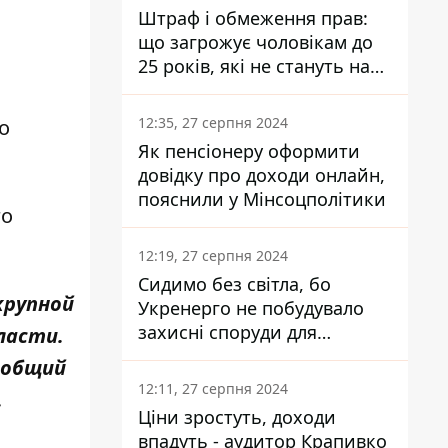
Штраф і обмеження прав:
що загрожує чоловікам до
25 років, які не стануть на
військовий облік
12:35, 27 серпня 2024
о
Як пенсіонеру оформити
довідку про доходи онлайн,
пояснили у Мінсоцполітики
го
12:19, 27 серпня 2024
Сидимо без світла, бо
крупной
Укренерго не побудувало
захисні споруди для
ласти.
енергетики - нардеп
 общий
Кучеренко
12:11, 27 серпня 2024
.
Ціни зростуть, доходи
впадуть - аудитор Крапивко