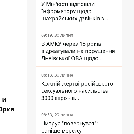
У Мін'юсті відповіли
Інформатору щодо
шахрайських дзвінків з
камери Сумського СІЗО так,
що ніхто нічого не зрозумів
09:19, 30 липня
В АМКУ через 18 років
відреагували на порушення
Львівської ОВА щодо
харчування у закладах
освіти
08:13, 30 липня
Кожній жертві російського
сексуального насильства
3000 євро - в
 и
Мінсоцполітики пояснили
 Юрия
Інформатору, звідки на це
08:53, 29 липня
гроші
Цитрус "повернувся":
раніше мережу