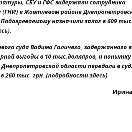
ратуры, СБУ и ГФС
задержали
сотрудника
и (ГНИ) в Жовтневом районе Днепропетровс
 Подозреваемому назначили залог в 609 тыс.
есь
).
евого суда Вадима Галичего, задержанного в
ерной выгоды в 10 тыс.долларов, и попытку
 Днепропетровской области передали в суд
в 260 тыс. грн. (подробности
здесь
)
Ирина