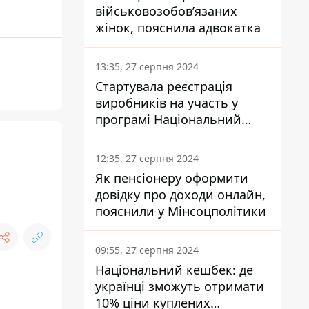
військовозобов’язаних
жінок, пояснила адвокатка
13:35, 27 серпня 2024
Стартувала реєстрація
виробників на участь у
програмі Національний
кешбек: як це зробити
через портал Дія
12:35, 27 серпня 2024
Як пенсіонеру оформити
довідку про доходи онлайн,
пояснили у Мінсоцполітики
09:55, 27 серпня 2024
Національний кешбек: де
українці зможуть отримати
10% ціни куплених