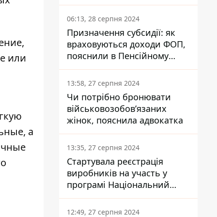
заплатить кожен українець
06:13, 28 серпня 2024
Призначення субсидії: як
ение,
враховуються доходи ФОП,
пояснили в Пенсійному
ие или
фонді
13:58, 27 серпня 2024
Чи потрібно бронювати
військовозобов’язаних
ягкую
жінок, пояснила адвокатка
ьные, а
рочные
13:35, 27 серпня 2024
Стартувала реєстрація
го
виробників на участь у
програмі Національний
кешбек: як це зробити
через портал Дія
12:49, 27 серпня 2024