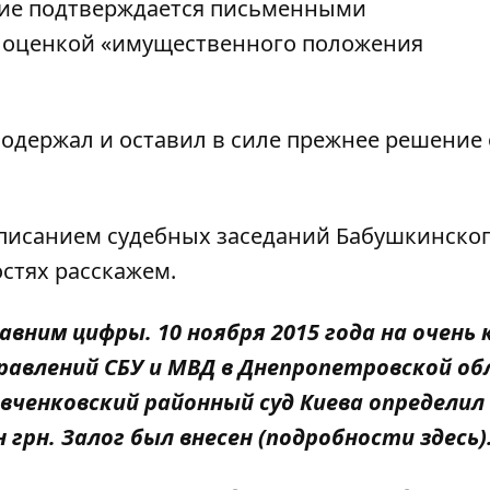
ние подтверждается письменными
 с оценкой «имущественного положения
подержал и оставил в силе прежнее решение 
списанием судебных заседаний Бабушкинско
остях расскажем.
авним цифры. 10 ноября 2015 года на очень 
равлений СБУ и МВД в Днепропетровской об
евченковский районный суд Киева определил
н грн. Залог был внесен (подробности
здесь
)