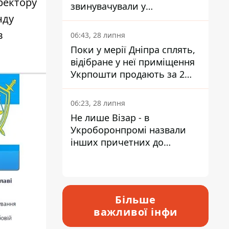
ректору
звинувачували у
нду
контрабанді техніки та
ухиленні від сплати
в
06:43, 28 липня
податків
Поки у мерії Дніпра сплять,
відібране у неї приміщення
Укрпошти продають за 2
мільйони
06:23, 28 липня
Не лише Візар - в
Укроборонпромі назвали
інших причетних до
катастрофи у Вишневому -
відповідь Інформатору
Більше
важливої інфи