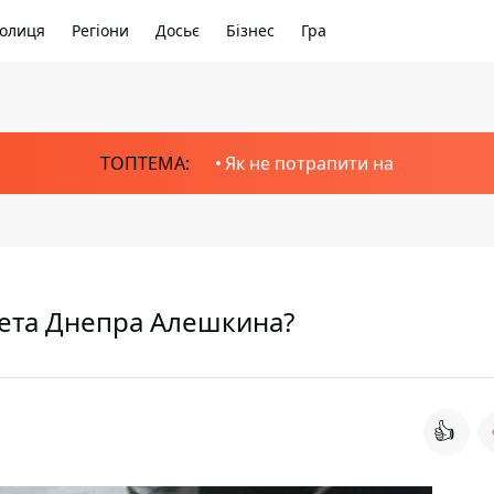
олиця
Регіони
Досьє
Бізнес
Гра
ТОПТЕМА:
Як не потрапити на
овета Днепра Алешкина?
👍