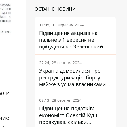
ОСТАННІ НОВИНИ
11:05, 01 вересня 2024
Підвищення акцизів на
пальне з 1 вересня не
відбудеться - Зеленський не
підписав закон
22:24, 28 серпня 2024
Україна домовилася про
реструктуризацію боргу
майже з усіма власниками
єврооблігацій: що це
жали
означає для країни
08:13, 28 серпня 2024
Підвищення податків:
економіст Олексій Кущ
ние
порахував, скільки
ых