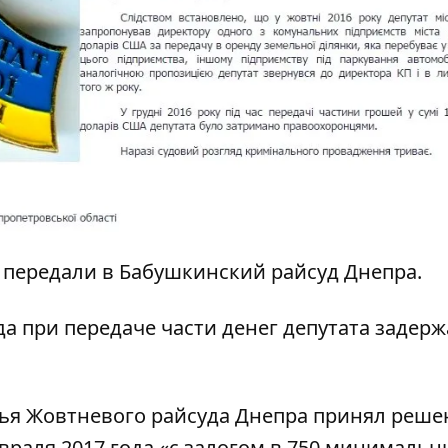
 передали в Бабушкинский райсуд Днепра.
да при передаче части денег депутата задер
удья Жовтневого райсуда Днепра принял реше
враля 2017 года «
с залогом в 750 минимальн