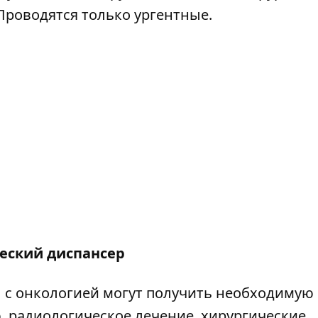
роводятся только ургентные.
еский диспансер
 с онкологией могут получить необходимую
 радиологическое лечение, хирургические