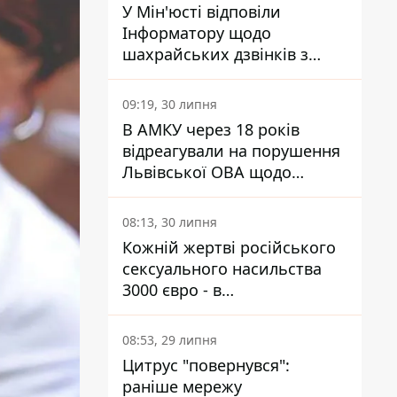
У Мін'юсті відповіли
Інформатору щодо
шахрайських дзвінків з
камери Сумського СІЗО так,
що ніхто нічого не зрозумів
09:19, 30 липня
В АМКУ через 18 років
відреагували на порушення
Львівської ОВА щодо
харчування у закладах
освіти
08:13, 30 липня
Кожній жертві російського
сексуального насильства
3000 євро - в
Мінсоцполітики пояснили
Інформатору, звідки на це
08:53, 29 липня
гроші
Цитрус "повернувся":
раніше мережу