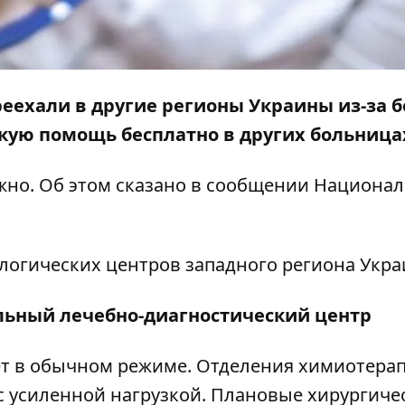
реехали в другие регионы Украины из-за 
кую помощь бесплатно в других больница
жно. Об этом сказано в
сообщении
Национал
ологических центров
западного региона Укр
льный лечебно-диагностический центр
ет в обычном режиме. Отделения химиотера
с усиленной нагрузкой. Плановые хирургиче