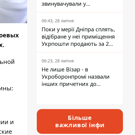
звинувачували у
контрабанді техніки та
ухиленні від сплати
06:43, 28 липня
податків
Поки у мерії Дніпра сплять,
боевых
відібране у неї приміщення
Укрпошти продають за 2
х.
мільйони
ьной
06:23, 28 липня
Не лише Візар - в
Укроборонпромі назвали
інших причетних до
аины
:
катастрофи у Вишневому -
відповідь Інформатору
Більше
пии и
важливої інфи
ские