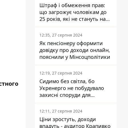
Штраф і обмеження прав:
що загрожує чоловікам до
25 років, які не стануть на
військовий облік
12:35, 27 серпня 2024
Як пенсіонеру оформити
довідку про доходи онлайн,
пояснили у Мінсоцполітики
12:19, 27 серпня 2024
Сидимо без світла, бо
стного
Укренерго не побудувало
захисні споруди для
енергетики - нардеп
Кучеренко
12:11, 27 серпня 2024
Ціни зростуть, доходи
впадуть - аудитор Крапивко