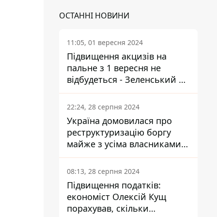
ОСТАННІ НОВИНИ
11:05, 01 вересня 2024
Підвищення акцизів на
пальне з 1 вересня не
відбудеться - Зеленський не
підписав закон
22:24, 28 серпня 2024
Україна домовилася про
реструктуризацію боргу
майже з усіма власниками
єврооблігацій: що це
означає для країни
08:13, 28 серпня 2024
Підвищення податків:
економіст Олексій Кущ
порахував, скільки