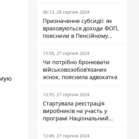
заплатить кожен українець
06:13, 28 серпня 2024
Призначення субсидії: як
враховуються доходи ФОП,
пояснили в Пенсійному
фонді
13:58, 27 серпня 2024
Чи потрібно бронювати
військовозобов’язаних
жінок, пояснила адвокатка
имую
13:35, 27 серпня 2024
Стартувала реєстрація
виробників на участь у
програмі Національний
кешбек: як це зробити
через портал Дія
12:49, 27 серпня 2024