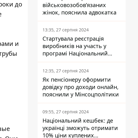
роки до
військовозобов’язаних
жінок, пояснила адвокатка
е
13:35, 27 серпня 2024
Стартувала реєстрація
рами и
виробників на участь у
трубы
програмі Національний
кешбек: як це зробити
через портал Дія
12:35, 27 серпня 2024
Як пенсіонеру оформити
довідку про доходи онлайн,
пояснили у Мінсоцполітики
09:55, 27 серпня 2024
Національний кешбек: де
українці зможуть отримати
вые
10% ціни куплених