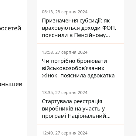
заплатить кожен українець
06:13, 28 серпня 2024
Призначення субсидії: як
росетей
враховуються доходи ФОП,
пояснили в Пенсійному
фонді
13:58, 27 серпня 2024
Чи потрібно бронювати
військовозобов’язаних
жінок, пояснила адвокатка
рнышев
13:35, 27 серпня 2024
Стартувала реєстрація
виробників на участь у
програмі Національний
кешбек: як це зробити
через портал Дія
12:49, 27 серпня 2024