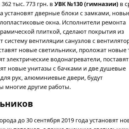
 362 тыс. 773 грн. в
УВК №130 (гимназии)
в с
та установят дверные блоки с замками, новы
ллопластиковые окна. Исполнители ремонта
ерамической плиткой, сделают покрытия из
т систему вентиляции санузлов с вентилято
тавят новые светильники, проложат новые 
ят электрические водонагреватели, поставят
вят новые унитазы с бачками и две душевые
 для рук, алюминиевые двери, будут
 многие другие работы.
льников
города до 30 сентября 2019 года
установят
но