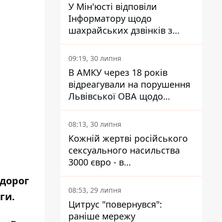
У Мін'юсті відповіли
Інформатору щодо
шахрайських дзвінків з
камери Сумського СІЗО так,
що ніхто нічого не зрозумів
09:19, 30 липня
В АМКУ через 18 років
відреагували на порушення
Львівської ОВА щодо
харчування у закладах
освіти
08:13, 30 липня
Кожній жертві російського
сексуального насильства
3000 євро - в
Мінсоцполітики пояснили
 дорог
Інформатору, звідки на це
08:53, 29 липня
ги.
гроші
Цитрус "повернувся":
раніше мережу