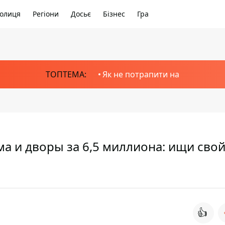
олиця
Регіони
Досьє
Бізнес
Гра
ТОПТЕМА:
Як не потрапити на
а и дворы за 6,5 миллиона: ищи сво
👍