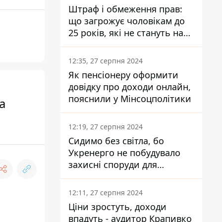
Штраф і обмеження прав:
що загрожує чоловікам до
25 років, які не стануть на
військовий облік
12:35, 27 серпня 2024
Як пенсіонеру оформити
довідку про доходи онлайн,
пояснили у Мінсоцполітики
а
12:19, 27 серпня 2024
Сидимо без світла, бо
Укренерго не побудувало
захисні споруди для
енергетики - нардеп
Кучеренко
12:11, 27 серпня 2024
Ціни зростуть, доходи
впадуть - аудитор Крапивко