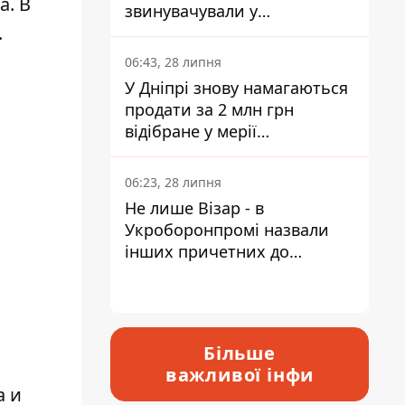
а. В
звинувачували у
.
контрабанді техніки та
ухиленні від сплати
06:43, 28 липня
податків
У Дніпрі знову намагаються
продати за 2 млн грн
відібране у мерії
приміщення Укрпошти
06:23, 28 липня
Не лише Візар - в
Укроборонпромі назвали
інших причетних до
катастрофи у Вишневому -
відповідь Інформатору
Більше
важливої інфи
а и