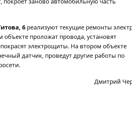
, покроет заново автомобильную часть
Титова, 6
реализуют
текущие ремонты элект
вом объекте проложат провода, установят
 покрасят электрощиты. На втором объекте
ечный датчик, проведут другие работы по
росети.
Дмитрий Че