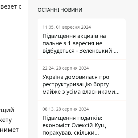
везет с
ОСТАННІ НОВИНИ
11:05, 01 вересня 2024
Підвищення акцизів на
пальне з 1 вересня не
відбудеться - Зеленський не
підписав закон
22:24, 28 серпня 2024
Україна домовилася про
реструктуризацію боргу
майже з усіма власниками
єврооблігацій: що це
означає для країни
ущий
08:13, 28 серпня 2024
Підвищення податків:
ету
економіст Олексій Кущ
снимет
порахував, скільки