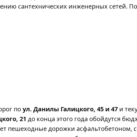
ению сантехнических инженерных сетей. По
орог по
ул. Данилы Галицкого, 45 и 47
и тек
кого, 21
до конца этого года
обойдутся
бюдж
роет пешеходные дорожки асфальтобетоном, 