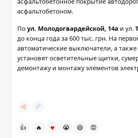
асфальтобетонное покрытие автодорог
асфальтобетоном.
По
ул. Молодогвардейской, 14а
и ул.
до конца года за 600 тыс. грн. На пер
автоматические выключатели, а также
установят осветительные щитки, сумер
демонтажу и монтажу элементов элект
♥
👍
🔥
😭
😆
😡