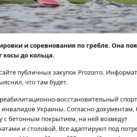
ировки и соревнования по гребле. Она по
т косы до кольца.
сайте публичных закупок
Prozorro
.
Информат
яснил, что там будет.
й реабилитационно-восстановительный спор
 инвалидов Украины. Согласно документам, 
ку с бетонным покрытием, на ней возведут
атами и столовой. Все адаптируют под потр