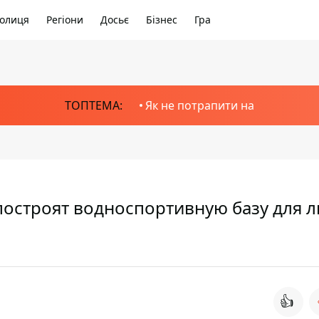
олиця
Регіони
Досьє
Бізнес
Гра
ТОПТЕМА:
Як не потрапити на
построят водноспортивную базу для 
👍