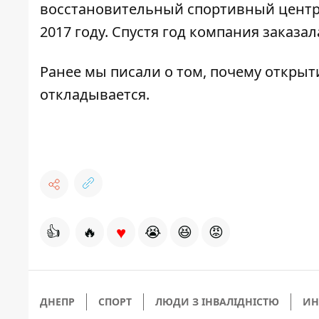
восстановительный спортивный центр 
2017 году. Спустя год компания
заказал
Ранее мы писали о том,
почему открыт
откладывается
.
♥
👍
🔥
😭
😆
😡
ДНЕПР
СПОРТ
ЛЮДИ З ІНВАЛІДНІСТЮ
ИН