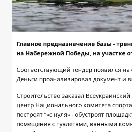
Главное предназначение базы - трен
на Набережной Победы, на участке о
Соответствующий тендер появился на 
Деньги
проанализировал документ и вы
Строительство заказал Всеукраински
центр Национального комитета спорта
построят “»с нуля» - обустроят площад
помещения с туалетами, ванными комн