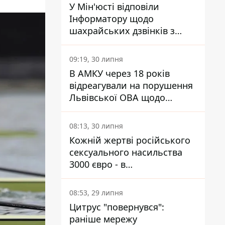
У Мін'юсті відповіли
Інформатору щодо
шахрайських дзвінків з
камери Сумського СІЗО так,
що ніхто нічого не зрозумів
09:19, 30 липня
В АМКУ через 18 років
відреагували на порушення
Львівської ОВА щодо
харчування у закладах
освіти
08:13, 30 липня
Кожній жертві російського
сексуального насильства
3000 євро - в
Мінсоцполітики пояснили
Інформатору, звідки на це
08:53, 29 липня
гроші
Цитрус "повернувся":
раніше мережу