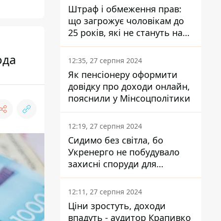
Штраф і обмеження прав:
що загрожує чоловікам до
25 років, які не стануть на
військовий облік
ода
12:35, 27 серпня 2024
Як пенсіонеру оформити
довідку про доходи онлайн,
пояснили у Мінсоцполітики
12:19, 27 серпня 2024
Сидимо без світла, бо
Укренерго не побудувало
захисні споруди для
енергетики - нардеп
Кучеренко
12:11, 27 серпня 2024
Ціни зростуть, доходи
впадуть - аудитор Крапивко