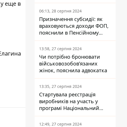
заплатить кожен українець
у еще в
06:13, 28 серпня 2024
Призначення субсидії: як
враховуються доходи ФОП,
пояснили в Пенсійному
фонді
13:58, 27 серпня 2024
Елагина
Чи потрібно бронювати
військовозобов’язаних
жінок, пояснила адвокатка
13:35, 27 серпня 2024
Стартувала реєстрація
виробників на участь у
програмі Національний
кешбек: як це зробити
через портал Дія
12:49, 27 серпня 2024