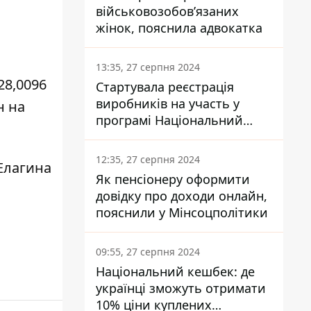
військовозобов’язаних
жінок, пояснила адвокатка
13:35, 27 серпня 2024
28,0096
Стартувала реєстрація
виробників на участь у
н на
програмі Національний
кешбек: як це зробити
через портал Дія
12:35, 27 серпня 2024
Елагина
Як пенсіонеру оформити
довідку про доходи онлайн,
пояснили у Мінсоцполітики
09:55, 27 серпня 2024
Національний кешбек: де
українці зможуть отримати
10% ціни куплених