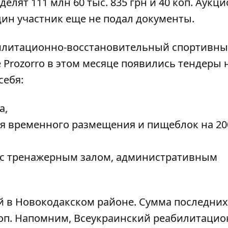
лят 111 млн 60 тыс. 835 грн и 40 коп. Аукци
один участник еще не подал документы.
билитационно-восстановительный спортивн
е Prozorro в этом месяце появились тендеры 
себя:
а,
я временного размещения и пищеблок на 20
 с тренажерным залом, административным
й в Новокодакском районе. Сумма последних
6 коп. Напомним, Всеукраинский реабилитацио