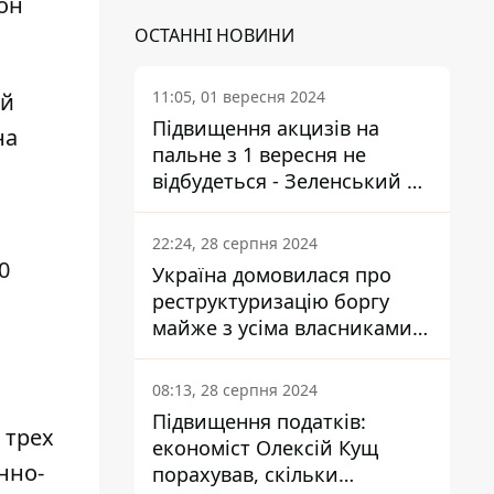
он
ОСТАННІ НОВИНИ
11:05, 01 вересня 2024
ый
Підвищення акцизів на
на
пальне з 1 вересня не
відбудеться - Зеленський не
підписав закон
22:24, 28 серпня 2024
0
Україна домовилася про
реструктуризацію боргу
майже з усіма власниками
єврооблігацій: що це
означає для країни
08:13, 28 серпня 2024
Підвищення податків:
 трех
економіст Олексій Кущ
нно-
порахував, скільки