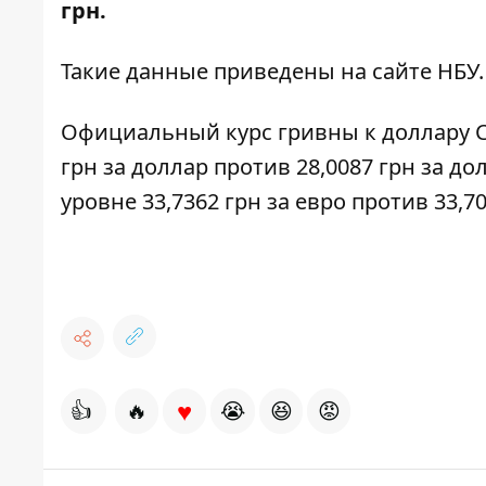
грн.
Такие данные приведены на
сайте НБУ
.
Официальный курс гривны к доллару СШ
грн за доллар против 28,0087 грн за до
уровне 33,7362 грн за евро против 33,7
♥
👍
🔥
😭
😆
😡