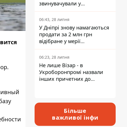
звинувачували у
контрабанді техніки та
ухиленні від сплати
06:43, 28 липня
податків
У Дніпрі знову намагаються
продати за 2 млн грн
відібране у мерії
явится
приміщення Укрпошти
06:23, 28 липня
Не лише Візар - в
ор.
Укроборонпромі назвали
інших причетних до
катастрофи у Вишневому -
тивный
відповідь Інформатору
базу
Більше
важливої інфи
ебности