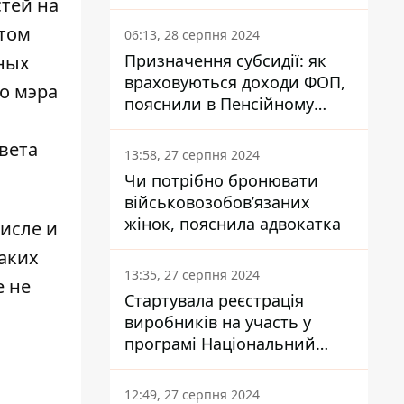
стей на
заплатить кожен українець
том
06:13, 28 серпня 2024
Призначення субсидії: як
ных
враховуються доходи ФОП,
го мэра
пояснили в Пенсійному
фонді
вета
13:58, 27 серпня 2024
Чи потрібно бронювати
військовозобов’язаних
жінок, пояснила адвокатка
исле и
таких
13:35, 27 серпня 2024
е не
Стартувала реєстрація
виробників на участь у
програмі Національний
кешбек: як це зробити
через портал Дія
12:49, 27 серпня 2024