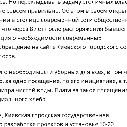
сь
. Но перекладывать задачу столичных вла
, не совсем правильно. Об этом в своем
откры
ании в столице современной сети обществен
, что через 8 лет после распоряжения бывше
иция
о необходимости современных
бращение на сайте Киевского городского со
лосов.
 о необходимости уборных для всех, в том ч
, за одно посещение, по его инициативе, в 
литра чистой воды. Плата за такое посещени
иального хлеба.
, Киевская городская государственная
разработке проектов и установке 16-20