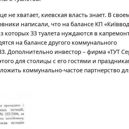
е не хватает, киевская власть знает. В свое
овники написали, что на балансе КП «Київво
з которых 33 туалета нуждаются в капремонт
дятся на балансе другого коммунального
33. Дополнительно инвестор – фирма «ТУТ Се
этого для столицы с его гостями и праздник
дложить коммунально-частое партнерство дл