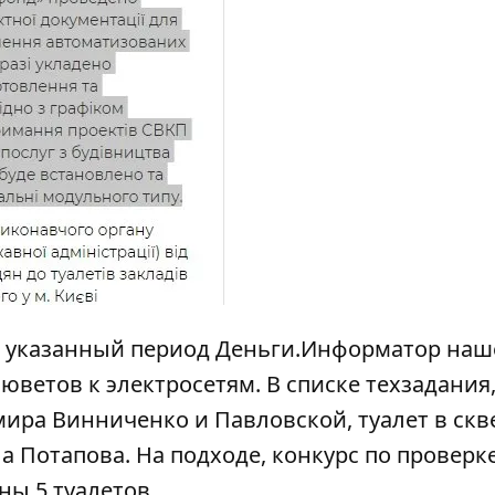
, в указанный период Деньги.Информатор наш
ветов к электросетям. В списке техзадания,
имира Винниченко и Павловской, туалет в скв
ла Потапова. На подходе,
конкурс по проверк
аны 5 туалетов.