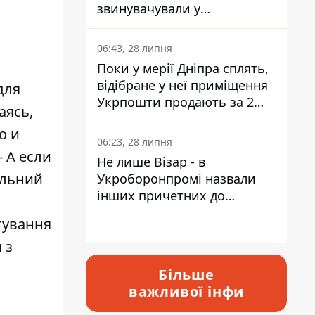
звинувачували у
контрабанді техніки та
ухиленні від сплати
06:43, 28 липня
податків
Поки у мерії Дніпра сплять,
відібране у неї приміщення
для
Укрпошти продають за 2
аясь,
мільйони
о и
06:23, 28 липня
 - А если
Не лише Візар - в
ільний
Укроборонпромі назвали
інших причетних до
катастрофи у Вишневому -
тування
відповідь Інформатору
 з
Більше
важливої інфи