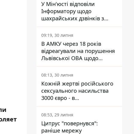
У Мін'юсті відповіли
Інформатору щодо
шахрайських дзвінків з
камери Сумського СІЗО так,
що ніхто нічого не зрозумів
09:19, 30 липня
В АМКУ через 18 років
відреагували на порушення
Львівської ОВА щодо
харчування у закладах
освіти
08:13, 30 липня
Кожній жертві російського
сексуального насильства
3000 євро - в
Мінсоцполітики пояснили
ли
Інформатору, звідки на це
08:53, 29 липня
оляет
гроші
Цитрус "повернувся":
раніше мережу