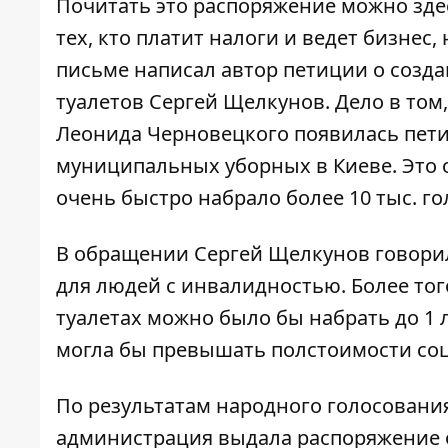
Почитать это распоряжение можно
зде
тех, кто платит налоги и ведет бизнес
письме
написал автор петиции о созд
туалетов Сергей Щелкунов. Дело в том
Леонида Черновецкого появилась
пет
муниципальных уборных в Киеве. Это о
очень быстро набрало более 10 тыс. го
В обращении Сергей Щелкунов говорил
для людей с инвалидностью. Более того
туалетах можно было бы набрать до 1 
могла бы превышать полстоимости соц
По результатам народного голосования
администрация выдала распоряжение о 