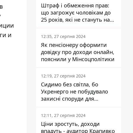
Штраф і обмеження прав:
в
що загрожує чоловікам до
у
25 років, які не стануть на
тиции
військовий облік
ги и
12:35, 27 серпня 2024
Як пенсіонеру оформити
довідку про доходи онлайн,
пояснили у Мінсоцполітики
12:19, 27 серпня 2024
Сидимо без світла, бо
Укренерго не побудувало
захисні споруди для
енергетики - нардеп
Кучеренко
12:11, 27 серпня 2024
Ціни зростуть, доходи
впадуть - аудитор Крапивко