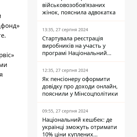
військовозобов’язаних
жінок, пояснила адвокатка
м
дфонд»
13:35, 27 серпня 2024
е.
Стартувала реєстрація
виробників на участь у
програмі Національний
рвіс»
кешбек: як це зробити
ами
через портал Дія
12:35, 27 серпня 2024
я
Як пенсіонеру оформити
довідку про доходи онлайн,
пояснили у Мінсоцполітики
09:55, 27 серпня 2024
Національний кешбек: де
українці зможуть отримати
10% ціни куплених