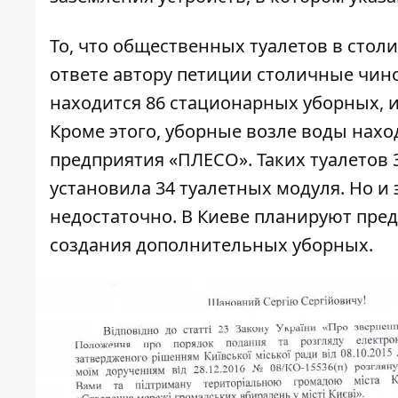
То, что общественных туалетов в столиц
ответе автору петиции столичные чин
находится 86 стационарных уборных, и
Кроме этого, уборные возле воды нахо
предприятия «ПЛЕСО». Таких туалетов 
установила 34 туалетных модуля. Но и 
недостаточно. В Киеве планируют пре
создания дополнительных уборных.