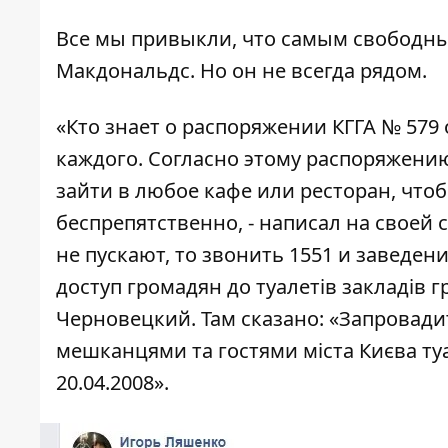
Все мы привыкли, что самым свободны
Макдональдс. Но он не всегда рядом.
«Кто знает о распоряжении КГГА № 579 
каждого. Согласно этому распоряжению
зайти в любое кафе или ресторан, чтоб
беспрепятственно, -
написал на своей 
не пускают, то звонить 1551 и заведе
доступ громадян до туалетів закладів 
Черновецкий. Там сказано: «Запровадит
мешканцями та гостями міста Києва ту
20.04.2008».