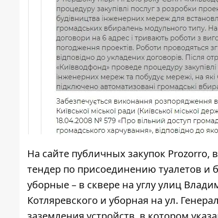
На сайте публичных закупок Prozorro
тендер
по присоединению туалетов и бю
уборные – в сквере на углу улиц Влад
Котляревского и уборная на ул. Генера
заземления устройств
, в котором указ