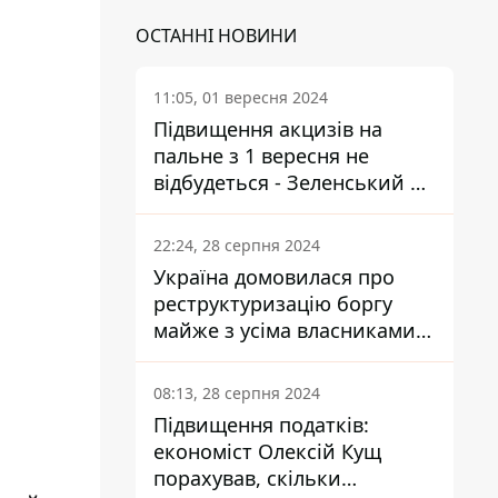
ОСТАННІ НОВИНИ
11:05, 01 вересня 2024
Підвищення акцизів на
пальне з 1 вересня не
відбудеться - Зеленський не
підписав закон
22:24, 28 серпня 2024
Україна домовилася про
реструктуризацію боргу
майже з усіма власниками
єврооблігацій: що це
означає для країни
08:13, 28 серпня 2024
Підвищення податків:
економіст Олексій Кущ
порахував, скільки