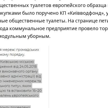
ественных туалетов европейского образца 
закупками было поручено КП «Київводфонд», 
чные общественные туалеты. На странице пе
 года коммунальное предприятие провело тор
 модульным уборным.