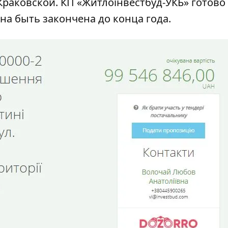
Краковской. КП «Житлоінвестбуд-УКБ» готово
жна быть закончена до конца года.