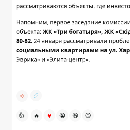
рассматриваются объекты, где инвест
Напомним, первое заседание комиссии 
объекта:
ЖК «Три богатыря», ЖК «Схі
80-82
. 24 января рассматривали проб
социальными квартирами на ул. Ха
Эврика» и «Элита-центр»
.
♥
👍
🔥
😭
😆
😡