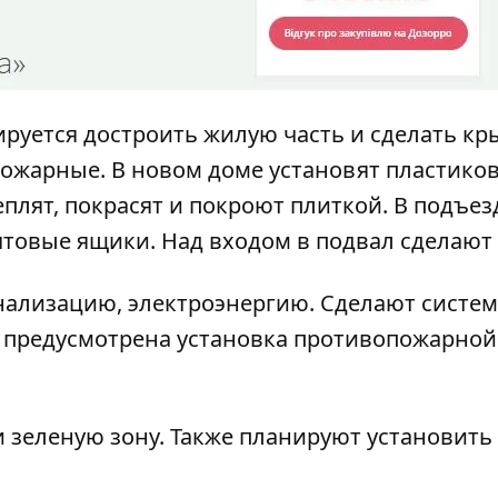
руется достроить жилую часть и сделать кр
пожарные. В новом доме установят пластико
плят, покрасят и покроют плиткой. В подъез
товые ящики. Над входом в подвал сделают 
анализацию, электроэнергию. Сделают систем
м предусмотрена установка противопожарной
и зеленую зону. Также планируют установить