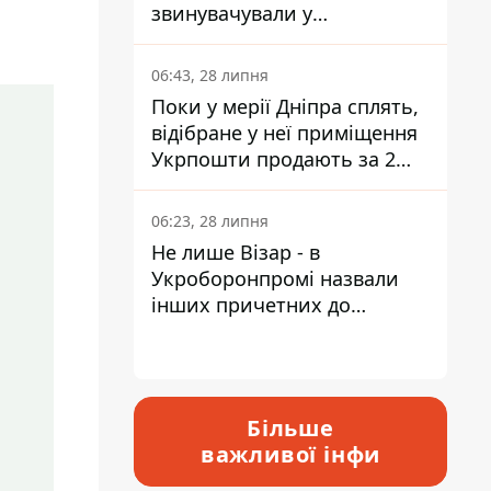
звинувачували у
контрабанді техніки та
ухиленні від сплати
06:43, 28 липня
податків
Поки у мерії Дніпра сплять,
відібране у неї приміщення
Укрпошти продають за 2
мільйони
06:23, 28 липня
Не лише Візар - в
Укроборонпромі назвали
інших причетних до
катастрофи у Вишневому -
відповідь Інформатору
Більше
важливої інфи