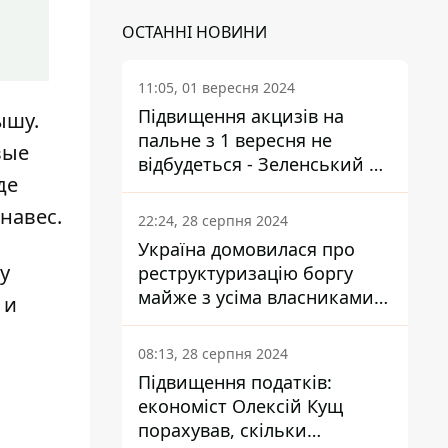
ОСТАННІ НОВИНИ
11:05, 01 вересня 2024
Підвищення акцизів на
ышу.
пальне з 1 вересня не
вые
відбудеться - Зеленський не
де
підписав закон
навес.
22:24, 28 серпня 2024
Україна домовилася про
у
реструктуризацію боргу
майже з усіма власниками
 и
єврооблігацій: що це
означає для країни
08:13, 28 серпня 2024
Підвищення податків:
економіст Олексій Кущ
порахував, скільки