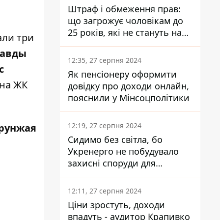
Штраф і обмеження прав:
що загрожує чоловікам до
25 років, які не стануть на
али три
військовий облік
равды
12:35, 27 серпня 2024
с
Як пенсіонеру оформити
 на
ЖК
довідку про доходи онлайн,
пояснили у Мінсоцполітики
12:19, 27 серпня 2024
рунжая
Сидимо без світла, бо
Укренерго не побудувало
захисні споруди для
енергетики - нардеп
Кучеренко
12:11, 27 серпня 2024
Ціни зростуть, доходи
впадуть - аудитор Крапивко