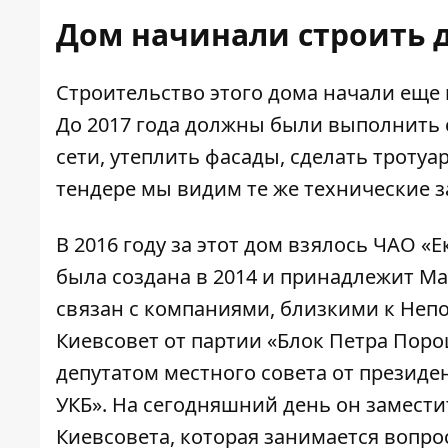
Дом начинали строить 
Строительство этого дома начали еще в
До 2017 года должны были выполнить
сети, утеплить фасады, сделать троту
тендере мы видим те же технические з
В 2016 году за этот дом взялось ЧАО «Е
была создана в 2014 и принадлежит Ма
связан с компаниями, близкими к Непо
Киевсовет от партии «Блок Петра Пор
депутатом местного совета от президе
УКБ». На сегодняшний день он замести
Киевсовета, которая занимается вопр