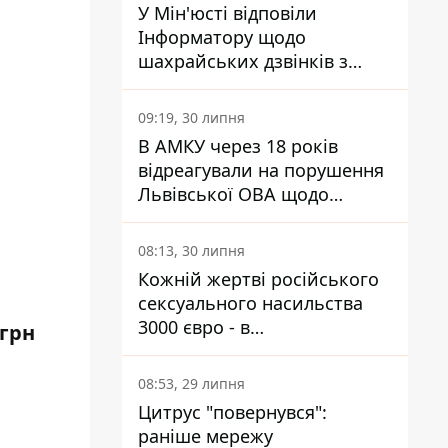
У Мін'юсті відповіли
Інформатору щодо
шахрайських дзвінків з
камери Сумського СІЗО так,
що ніхто нічого не зрозумів
09:19, 30 липня
В АМКУ через 18 років
відреагували на порушення
Львівської ОВА щодо
харчування у закладах
освіти
08:13, 30 липня
Кожній жертві російського
сексуального насильства
3000 євро - в
 грн
Мінсоцполітики пояснили
Інформатору, звідки на це
08:53, 29 липня
гроші
Цитрус "повернувся":
раніше мережу