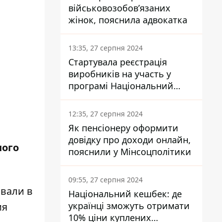
військовозобов’язаних
жінок, пояснила адвокатка
13:35, 27 серпня 2024
Стартувала реєстрація
виробників на участь у
програмі Національний
кешбек: як це зробити
через портал Дія
12:35, 27 серпня 2024
Як пенсіонеру оформити
довідку про доходи онлайн,
ного
пояснили у Мінсоцполітики
09:55, 27 серпня 2024
вали в
Національний кешбек: де
українці зможуть отримати
ия
10% ціни куплених