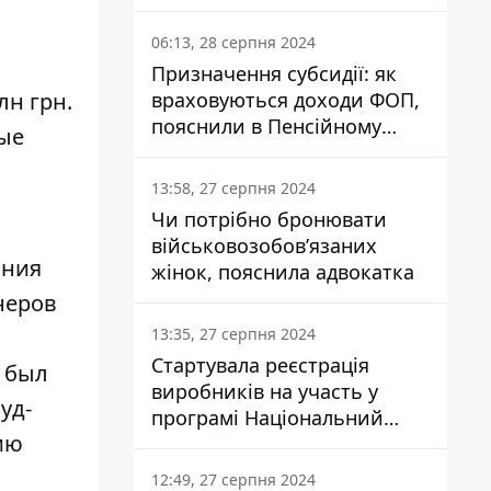
заплатить кожен українець
06:13, 28 серпня 2024
Призначення субсидії: як
лн грн.
враховуються доходи ФОП,
пояснили в Пенсійному
ые
фонді
13:58, 27 серпня 2024
Чи потрібно бронювати
військовозобов’язаних
ания
жінок, пояснила адвокатка
неров
13:35, 27 серпня 2024
Стартувала реєстрація
т был
виробників на участь у
уд-
програмі Національний
ию
кешбек: як це зробити
через портал Дія
12:49, 27 серпня 2024