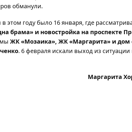
оров обманули.
в этом году было 16 января, где рассматрив
дна брама» и новостройка на проспекте П
лемы
ЖК «Мозаика», ЖК «Маргарита» и дом 
рченко
. 6 февраля искали выход из ситуации
Маргарита Хо