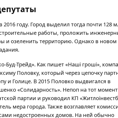
депутаты
 2016 году. Город выделил тогда почти 128 м
 строительные работы, проложить инженерн
ары и озеленить территорию. Однако в новом
адания.
ко-Буд-Трейд». Как пишет «
Наші гроші
», комп
ксиму Половку, который через цепочку парт
пу и Голице. В 2015 Половко выдвигался в
ошенко «Солидарность». Непоп на тот момен
нтской партии и руководил КП «Житлоінвестб
тель мера города. Также возглавляет комисс
осами недостроенных домов. На ней обычно