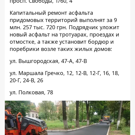
просп. Свободы,
1/60
,
4
Капитальный ремонт асфальта
придомовых территорий выполнят за 9
млн. 257 тыс. 720 грн. Подрядчик уложит
новый асфальт на тротуарах, проездах и
отмостке, а также установит бордюр и
поребрики возле таких жилых домов:
ул. Вышгородская,
47-А
,
47-В
ул. Маршала Гречко,
12
,
12-В
, 12-Г,
16
, 18,
20-Г
,
24-В
,
26
ул. Полковая,
78