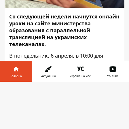
Со следующей недели начнутся онлайн
уроки на сайте министерства
образования с параллельной
трансляцией на украинских
телеканалах.
В понедельник, 6 апреля, в 10:00 для
учеников 5-11 классов стартует проект
«Всеукраинская школа онлайн». Уроки по
11 предметам будут транслировать по
Головна
Актуально
Україна на часі
Youtube
расписанию украинские телеканалы и
Інформатор у
YouTube-канале
Министерства
Завантажити
телефоні
👉
образования и науки. Об этом сообщает
сайт ведомства
.
Уроки будут транслировать по
украинскому языку, украинской