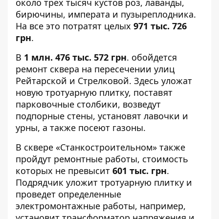
около трех тысяч кустов роз, лаванды,
бирючины, императа и пузыреплодника.
На все это потратят целых
971 тыс. 726
грн
.
В
1 млн. 476 тыс. 572 грн
. обойдется
ремонт сквера на пересечении
улиц
Рейтарской и Стрелковой
. Здесь уложат
новую тротуарную плитку, поставят
парковочные столбики, возведут
подпорные стены, установят лавочки и
урны, а также посеют газоны.
В
сквере «Станкостроительном»
также
пройдут ремонтные работы, стоимость
которых не превысит
601 тыс. грн
.
Подрядчик уложит тротуарную плитку и
проведет определенные
электромонтажные работы, например,
установит трансформатор напряжения и