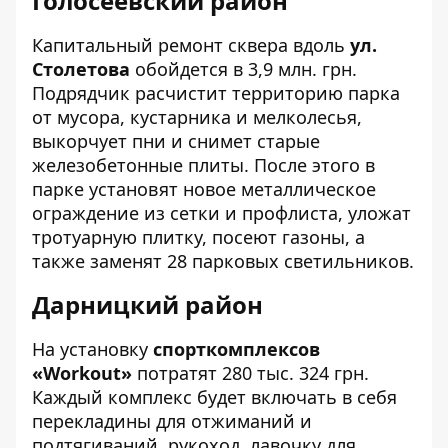
Голосеевский район
Капитальный
ремонт сквера
вдоль
ул.
Столетова
обойдется в 3,9 млн. грн.
Подрядчик расчистит территорию парка
от мусора, кустарника и мелколесья,
выкорчует пни и снимет старые
железобетонные плиты. После этого в
парке установят новое металлическое
ограждение из сетки и профлиста, уложат
тротуарную плитку, посеют газоны, а
также заменят 28 парковых светильников.
Дарницкий район
На установку
спорткомплексов
«
Workout»
потратят 280 тыс. 324 грн.
Каждый комплекс будет включать в себя
перекладины для отжиманий и
подтягиваний, рукоход, лавочку для