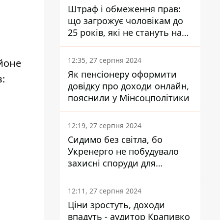
Штраф і обмеження прав:
що загрожує чоловікам до
25 років, які не стануть на
військовий облік
12:35, 27 серпня 2024
йоне
Як пенсіонеру оформити
:
довідку про доходи онлайн,
пояснили у Мінсоцполітики
12:19, 27 серпня 2024
Сидимо без світла, бо
Укренерго не побудувало
захисні споруди для
енергетики - нардеп
Кучеренко
12:11, 27 серпня 2024
Ціни зростуть, доходи
впадуть - аудитор Крапивко