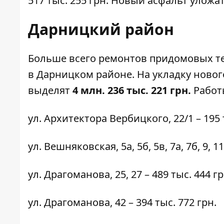
517 тыс. 255 грн. Новый асфальт уложат
Дарницкий район
Больше всего ремонтов придомовых т
в Дарницком районе. На укладку новог
выделят
4 млн. 236 тыс. 221 грн.
Работы
ул. Архитектора Вербицкого,
22/1
– 195 
ул. Вешняковская,
5а
, 5б, 5в, 7а, 7б, 9, 
ул. Драгоманова,
25
, 27 – 489 тыс. 444 гр
ул. Драгоманова,
42
– 394 тыс. 772 грн.