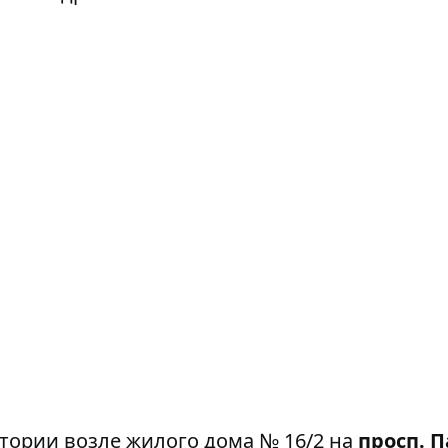
итории возле жилого дома
№ 16/2
на
просп. 