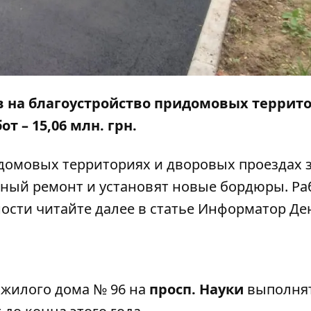
в на благоустройство придомовых террит
 – 15,06 млн. грн.
идомовых территориях и дворовых проездах 
чный ремонт и установят новые бордюры. Р
ости читайте далее в статье
Информатор Де
 жилого дома
№ 96
на
просп. Науки
выполнят