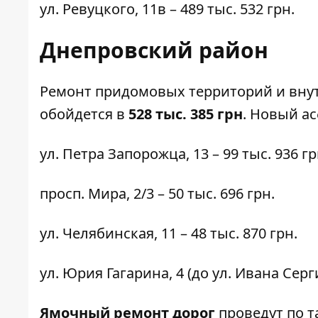
ул. Ревуцкого,
11в
– 489 тыс. 532 грн.
Днепровский район
Ремонт придомовых территорий и вну
обойдется в
528 тыс. 385 грн
. Новый а
ул. Петра Запорожца,
13
– 99 тыс. 936 гр
просп. Мира,
2/3
– 50 тыс. 696 грн.
ул. Челябинская,
11
– 48 тыс. 870 грн.
ул. Юрия Гагарина,
4
(до ул. Ивана Серги
Ямочный ремонт дорог
проведут по т