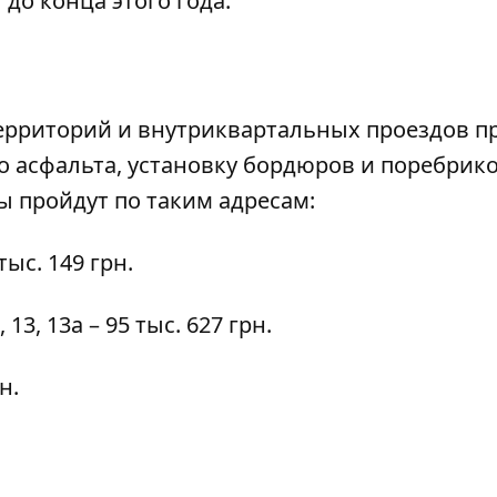
 до конца этого года.
ерриторий и внутриквартальных проездов п
о асфальта, установку бордюров и поребрик
 пройдут по таким адресам:
тыс. 149 грн.
11, 13, 13а – 95 тыс. 627 грн.
н.