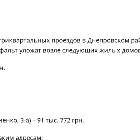
триквартальных проездов в Днепровском ра
сфальт уложат возле следующих жилых домов
н.
енко, 3-а) – 91 тыс. 772 грн.
аким адресам: