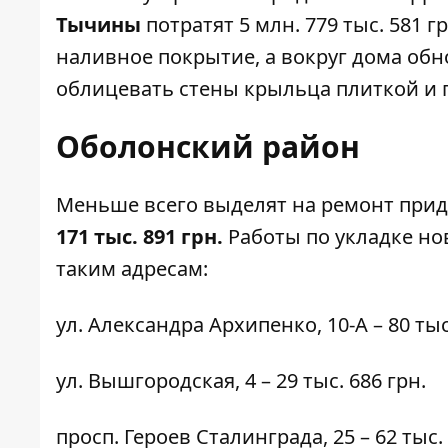
Тычины
потратят 5 млн. 779 тыс. 581
наливное покрытие, а вокруг дома обн
облицевать стены крыльца плиткой и 
Оболонский район
Меньше всего выделят на ремонт при
171 тыс. 891 грн.
Работы по укладке но
таким адресам:
ул. Александра Архипенко,
10-А
– 80 тыс
ул. Вышгородская,
4
– 29 тыс. 686 грн.
просп. Героев Сталинграда,
25
– 62 тыс.