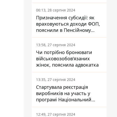
заплатить кожен українець
06:13, 28 серпня 2024
Призначення субсидії: як
враховуються доходи ФОП,
пояснили в Пенсійному
фонді
13:58, 27 серпня 2024
Чи потрібно бронювати
військовозобов’язаних
жінок, пояснила адвокатка
13:35, 27 серпня 2024
Стартувала реєстрація
виробників на участь у
програмі Національний
кешбек: як це зробити
через портал Дія
12:49, 27 серпня 2024