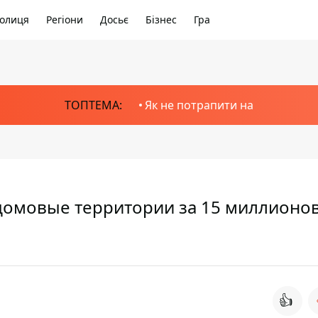
олиця
Регіони
Досьє
Бізнес
Гра
ТОПТЕМА:
Як не потрапити на
домовые территории за 15 миллионо
👍