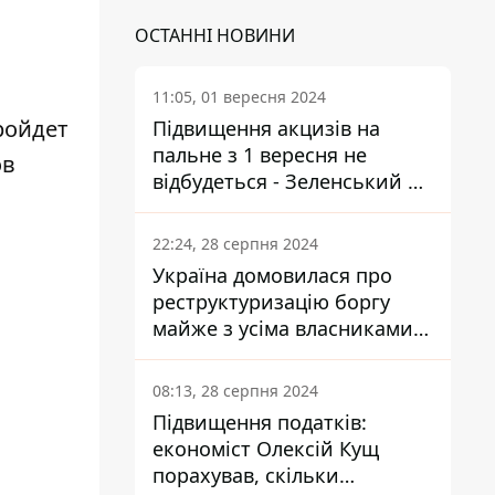
ОСТАННІ НОВИНИ
11:05, 01 вересня 2024
ройдет
Підвищення акцизів на
пальне з 1 вересня не
ов
відбудеться - Зеленський не
підписав закон
22:24, 28 серпня 2024
Україна домовилася про
реструктуризацію боргу
майже з усіма власниками
єврооблігацій: що це
означає для країни
08:13, 28 серпня 2024
Підвищення податків:
економіст Олексій Кущ
порахував, скільки