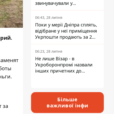
звинувачували у
контрабанді техніки та
ухиленні від сплати
06:43, 28 липня
податків
Поки у мерії Дніпра сплять,
відібране у неї приміщення
Укрпошти продають за 2
орий.
мільйони
06:23, 28 липня
Не лише Візар - в
заменят
Укроборонпромі назвали
аботы
інших причетних до
ньги
.
катастрофи у Вишневому -
відповідь Інформатору
Більше
важливої інфи
 за