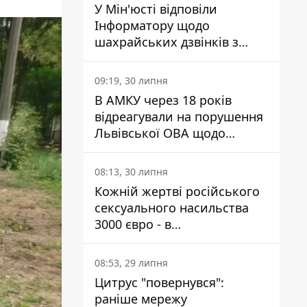
У Мін'юсті відповіли
Інформатору щодо
шахрайських дзвінків з
камери Сумського СІЗО так,
що ніхто нічого не зрозумів
09:19, 30 липня
В АМКУ через 18 років
відреагували на порушення
Львівської ОВА щодо
харчування у закладах
освіти
08:13, 30 липня
Кожній жертві російського
сексуального насильства
3000 євро - в
Мінсоцполітики пояснили
Інформатору, звідки на це
08:53, 29 липня
гроші
Цитрус "повернувся":
раніше мережу