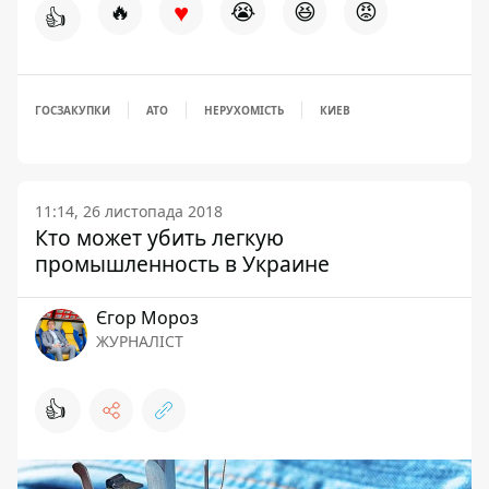
♥
🔥
😭
😆
😡
👍
ГОСЗАКУПКИ
АТО
НЕРУХОМІСТЬ
КИЕВ
11:14, 26 листопада 2018
Кто может убить легкую
промышленность в Украине
Єгор Мороз
ЖУРНАЛІСТ
👍