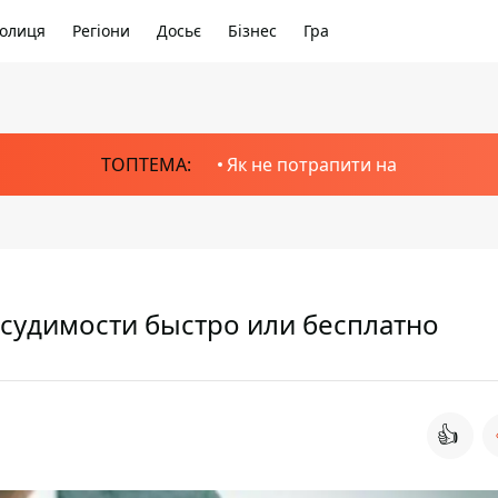
олиця
Регіони
Досьє
Бізнес
Гра
ТОПТЕМА:
Як не потрапити на
несудимости быстро или бесплатно
👍