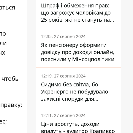
Штраф і обмеження прав:
аться
що загрожує чоловікам до
25 років, які не стануть на
військовий облік
по
12:35, 27 серпня 2024
или
Як пенсіонеру оформити
довідку про доходи онлайн,
ых
пояснили у Мінсоцполітики
12:19, 27 серпня 2024
, чтобы
Сидимо без світла, бо
Укренерго не побудувало
захисні споруди для
правку:
енергетики - нардеп
Кучеренко
12:11, 27 серпня 2024
ес;
Ціни зростуть, доходи
впадуть - аудитор Крапивко