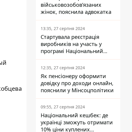
військовозобов’язаних
жінок, пояснила адвокатка
13:35, 27 серпня 2024
Стартувала реєстрація
виробників на участь у
програмі Національний
кешбек: як це зробити
ный
через портал Дія
12:35, 27 серпня 2024
Як пенсіонеру оформити
довідку про доходи онлайн,
кобцева
пояснили у Мінсоцполітики
09:55, 27 серпня 2024
Національний кешбек: де
українці зможуть отримати
10% ціни куплених