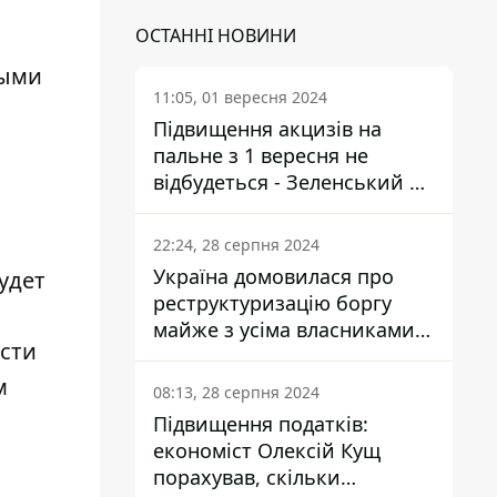
ОСТАННІ НОВИНИ
ными
11:05, 01 вересня 2024
Підвищення акцизів на
пальне з 1 вересня не
відбудеться - Зеленський не
підписав закон
22:24, 28 серпня 2024
Україна домовилася про
удет
реструктуризацію боргу
майже з усіма власниками
ости
єврооблігацій: що це
означає для країни
м
08:13, 28 серпня 2024
Підвищення податків:
економіст Олексій Кущ
порахував, скільки