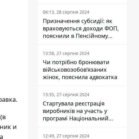
заплатить кожен українець
06:13, 28 серпня 2024
Призначення субсидії: як
враховуються доходи ФОП,
пояснили в Пенсійному
фонді
13:58, 27 серпня 2024
Чи потрібно бронювати
військовозобов’язаних
жінок, пояснила адвокатка
13:35, 27 серпня 2024
равка.
Стартувала реєстрація
виробників на участь у
(в
програмі Національний
кешбек: як це зробити
ьник и
через портал Дія
са
12:49, 27 серпня 2024