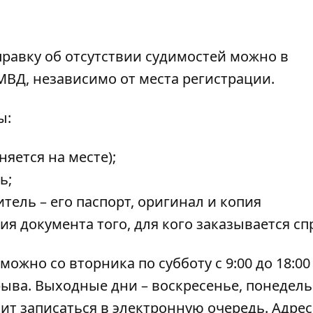
правку
об отсутствии судимостей можно в
 МВД
, независимо от места регистрации.
ы:
няется на месте);
ь;
итель – его паспорт, оригинал и копия
ия документа того, для кого заказывается сп
ожно со вторника по субботу с 9:00 до 18:00 
ерыва. Выходные дни – воскресенье, понедел
ит записаться в
электронную очередь
. Адре