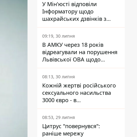
У Мін'юсті відповіли
Інформатору щодо
шахрайських дзвінків з
камери Сумського СІЗО так,
що ніхто нічого не зрозумів
09:19, 30 липня
В АМКУ через 18 років
відреагували на порушення
Львівської ОВА щодо
харчування у закладах
освіти
08:13, 30 липня
Кожній жертві російського
сексуального насильства
3000 євро - в
Мінсоцполітики пояснили
Інформатору, звідки на це
08:53, 29 липня
гроші
Цитрус "повернувся":
раніше мережу