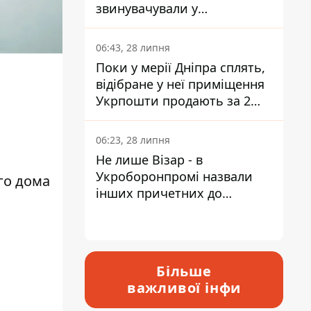
звинувачували у
контрабанді техніки та
ухиленні від сплати
06:43, 28 липня
податків
Поки у мерії Дніпра сплять,
відібране у неї приміщення
Укрпошти продають за 2
мільйони
06:23, 28 липня
Не лише Візар - в
Укроборонпромі назвали
го дома
інших причетних до
катастрофи у Вишневому -
відповідь Інформатору
Більше
важливої інфи