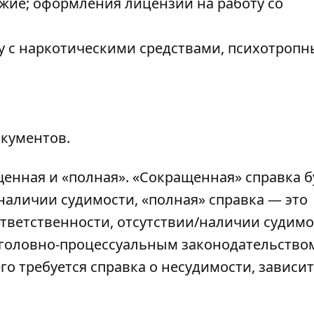
жие; оформления лицензии на работу со
у с наркотическими средствами, психотроп
кументов.
щенная и «полная». «Сокращенная» справка б
наличии судимости, «полная» справка — это
ответственности, отсутствии/наличии судим
уголовно-процессуальным законодательство
его требуется справка о несудимости, зависит