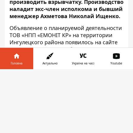
производить взрывчатку. Производство
наладит экс-член исполкома и бывший
менеджер Ахметова Николай Ищенко.
Объявление
о планируемой деятельности
ТОВ «НПП «ЕМОНІТ КР» на территории
Ингулецкого района появилось на сайте
Минэкологии 24 сентября.
Сообщается
, что реконструкции подлежит
Головна
Актуально
Україна на часі
Youtube
здание маслохозяйства и здание
электротехнического комплекса по
Інформатор у
Завантажити
адресу: ул. Переяславская, 46. На их месте
телефоні
👉
вскоре заработает комплекс по
изготовлению невзрывчатых
компонентов эмульсионных взрывчатых
веществ, которые будут использоваться
для ведения взрывных работ на карьерах
Криворожского железорудного бассейна.
Эмульсионной матрицы представляет