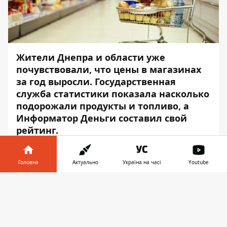
Жители Днепра и области уже
почувствовали, что цены в магазинах
за год выросли. Государственная
служба статистики показала насколько
подорожали продукты и топливо, а
Информатор Деньги
составил свой
рейтинг.
За год, с декабря 2020-го по декабрь 2021
года, в Днепре и области подорожали
Головна
Актуально
Україна на часі
Youtube
крупы, мясо, подсолнечное масло,
Інформатор у
алкоголь, сигареты и бензин. Об этом
Завантажити
телефоні
👉
сказано в сообщении на
сайте
Государственной службы статистики.