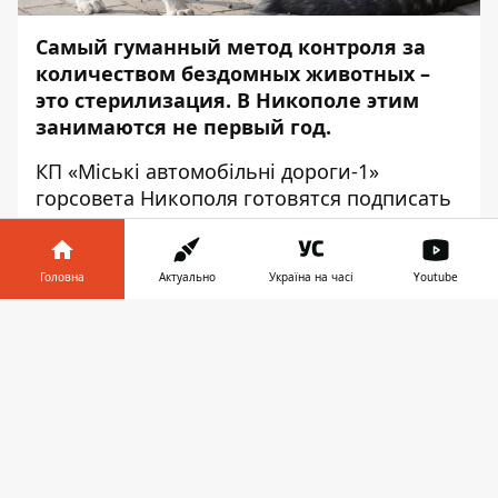
Самый гуманный метод контроля за
количеством бездомных животных –
это стерилизация. В Никополе этим
занимаются не первый год.
КП «Міські автомобільні дороги-1»
горсовета Никополя готовятся подписать
договор на услуги отлова и стерилизации
собак на 1,5 млн грн. Об этом сказано в
сообщениях на сайте публичных закупок
Головна
Актуально
Україна на часі
Youtube
Prozorro.
Інформатор у
Завантажити
По результатам
первого конкурса,
до
телефоні
👉
конца этого года планируют
стерилизовать 825 бездомных животных
(90 кобелей и 735 сук). Также, из бюджета
планируют оплатить консультации при
отлове, снотворные препараты, бирки и