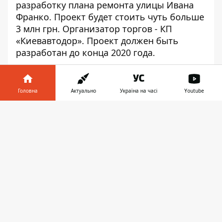
разработку плана ремонта улицы Ивана
Франко. Проект будет стоить чуть больше
3 млн грн. Организатор торгов - КП
«Киевавтодор». Проект должен быть
разработан до конца 2020 года.
Согласно техническому заданию,
протяженность улицы – 700 м. На ней
Головна
Актуально
Україна на часі
Youtube
заменят асфальт. Подрядчик должен
предоставить гарантию на 10 лет. Также
Інформатор у
Завантажити
предусмотрен ремонт дождевой
телефоні
👉
канализации и усиление освещения как
проезжей части, так и тротуаров. Кроме
того, в проекте должны предусмотреть
велодорожку.
Отремонтируют и тротуары. На них