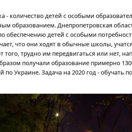
ка - количество детей с особыми образоват
ым образованием. Днепропетровская облас
 по обеспечению детей с особыми потребнос
ет, что они ходят в обычные школы, учатся
 того, трудно им передвигаться или нет, на
 образом получали образование примерно 130
й по Украине. Задача на 2020 год - обучать п