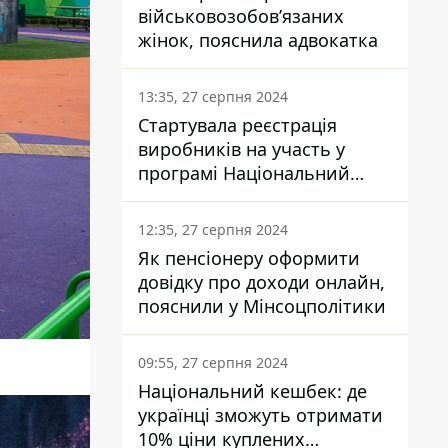
військовозобов’язаних
жінок, пояснила адвокатка
13:35, 27 серпня 2024
Стартувала реєстрація
виробників на участь у
програмі Національний
кешбек: як це зробити
через портал Дія
12:35, 27 серпня 2024
Як пенсіонеру оформити
довідку про доходи онлайн,
пояснили у Мінсоцполітики
09:55, 27 серпня 2024
Національний кешбек: де
українці зможуть отримати
10% ціни куплених