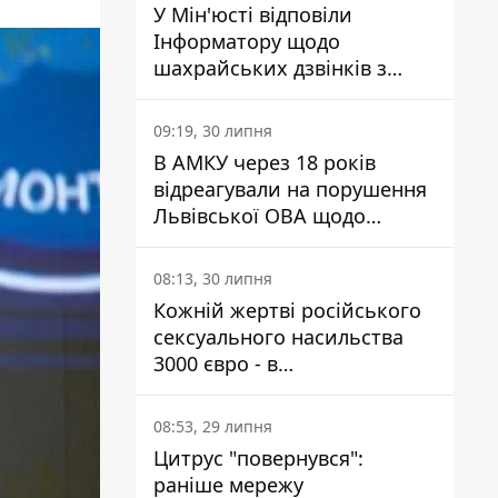
У Мін'юсті відповіли
Інформатору щодо
шахрайських дзвінків з
камери Сумського СІЗО так,
що ніхто нічого не зрозумів
09:19, 30 липня
В АМКУ через 18 років
відреагували на порушення
Львівської ОВА щодо
харчування у закладах
освіти
08:13, 30 липня
Кожній жертві російського
сексуального насильства
3000 євро - в
Мінсоцполітики пояснили
Інформатору, звідки на це
08:53, 29 липня
гроші
Цитрус "повернувся":
раніше мережу