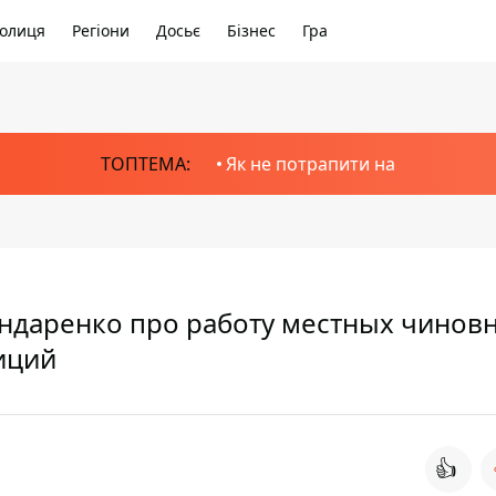
олиця
Регіони
Досьє
Бізнес
Гра
ТОПТЕМА:
Як не потрапити на
ндаренко про работу местных чиновн
иций
👍