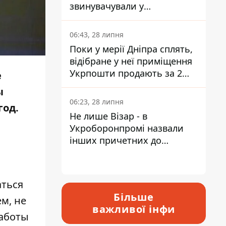
звинувачували у
контрабанді техніки та
ухиленні від сплати
06:43, 28 липня
податків
Поки у мерії Дніпра сплять,
відібране у неї приміщення
Укрпошти продають за 2
е
мільйони
ы
06:23, 28 липня
год.
Не лише Візар - в
Укроборонпромі назвали
інших причетних до
катастрофи у Вишневому -
відповідь Інформатору
аться
Більше
м, не
важливої інфи
работы