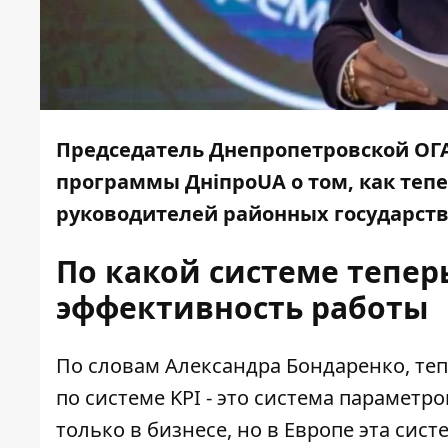
Председатель Днепропетровской ОГ
программы ДнiпроUA о том, как теп
руководителей районных государств
По какой системе тепер
эффективность работы
По словам Александра Бондаренко, те
по системе KPI - это система парамет
только в бизнесе, но в Европе эта сис