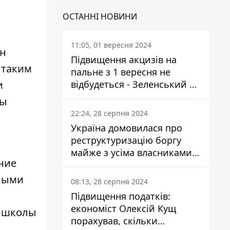
ОСТАННІ НОВИНИ
11:05, 01 вересня 2024
ен
Підвищення акцизів на
 таким
пальне з 1 вересня не
и
відбудеться - Зеленський не
підписав закон
ны
22:24, 28 серпня 2024
Україна домовилася про
реструктуризацію боргу
майже з усіма власниками
ние
єврооблігацій: що це
означає для країни
рными
08:13, 28 серпня 2024
и
Підвищення податків:
економіст Олексій Кущ
о школы
порахував, скільки