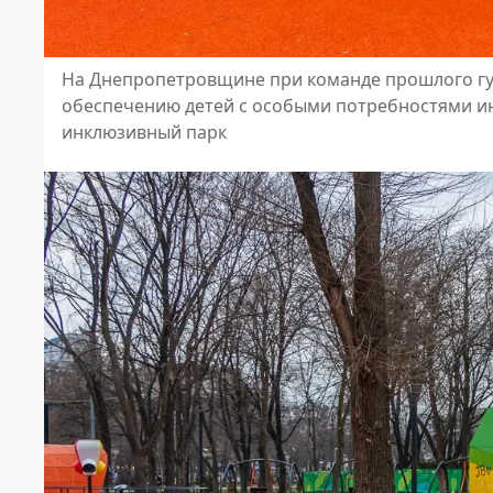
На Днепропетровщине при команде прошлого губ
обеспечению детей с особыми потребностями и
инклюзивный парк