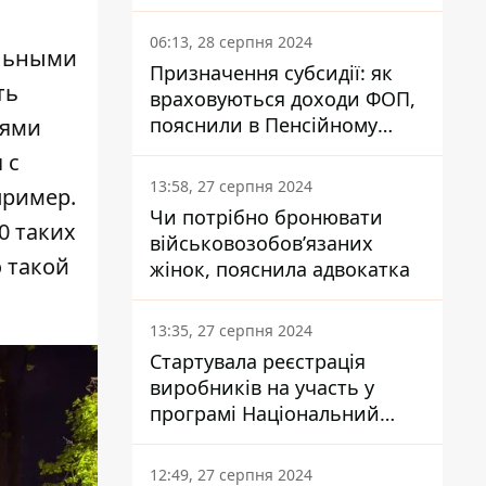
заплатить кожен українець
06:13, 28 серпня 2024
ельными
Призначення субсидії: як
ть
враховуються доходи ФОП,
пояснили в Пенсійному
тями
фонді
 с
13:58, 27 серпня 2024
пример.
Чи потрібно бронювати
0 таких
військовозобов’язаних
о такой
жінок, пояснила адвокатка
13:35, 27 серпня 2024
Стартувала реєстрація
виробників на участь у
програмі Національний
кешбек: як це зробити
через портал Дія
12:49, 27 серпня 2024