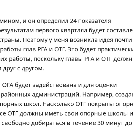
мином, и он определил 24 показателя
результатам первого квартала будет составл
страны. Поэтому у меня возникла идея почти
аботы глав РГА и ОТГ. Это будет практическ
их работы, поскольку главы РГА и ОТГ долж
друг с другом.
 ОГА будет задействована и для оценки
 районных администраций. Например, созда
 опорных школ. Насколько ОТГ покрыты опо
все ОТГ должны иметь свои опорные школы 
свободно добираться в течение 30 минут д