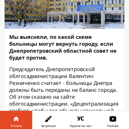
Мы выясняли, по какой схеме
больницы могут вернуть городу, если
Днепропетровский областной совет не
будет против.
Председатель Днепропетровской
облгосадминистрации Валентин
Резниченко считает - больницы Днепра
должны быть переданы на баланс города.
Об этом
сказано на сайте
облгосадминистрации
. «Децентрализация
требует, чтобы все объекты социальной
сферы: школы, детсады, больницы были
на балансе громады. Это их собственность
Головна
Актуально
Україна на часі
Youtube