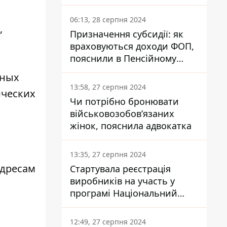
заплатить кожен українець
06:13, 28 серпня 2024
,
Призначення субсидії: як
враховуються доходи ФОП,
пояснили в Пенсійному
фонді
йных
13:58, 27 серпня 2024
ических
Чи потрібно бронювати
військовозобов’язаних
жінок, пояснила адвокатка
13:35, 27 серпня 2024
адресам
Стартувала реєстрація
виробників на участь у
програмі Національний
кешбек: як це зробити
через портал Дія
12:49, 27 серпня 2024