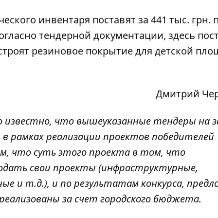
ческого инвентаря
поставят
за 441 тыс. грн. 
Согласно тендерной документации, здесь пос
устроят резиновое покрытие для детской пл
Дмитрий Че
о известно, что вышеуказанные тендеры на з
 в рамках реализации проектов победителей
м, что суть этого проекта в том, что
одать свои проекты (инфраструктурные,
ые и т.д.), и по результатам конкурса, предл
 реализованы за счет городского бюджета.