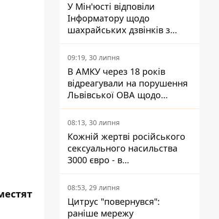
У Мін'юсті відповіли
Інформатору щодо
шахрайських дзвінків з
камери Сумського СІЗО так,
що ніхто нічого не зрозумів
09:19, 30 липня
В АМКУ через 18 років
відреагували на порушення
Львівської ОВА щодо
харчування у закладах
освіти
08:13, 30 липня
Кожній жертві російського
сексуального насильства
3000 євро - в
Мінсоцполітики пояснили
Інформатору, звідки на це
08:53, 29 липня
местят
гроші
Цитрус "повернувся":
раніше мережу