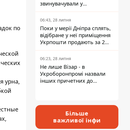
звинувачували у
контрабанді техніки та
ухиленні від сплати
06:43, 28 липня
податків
адок по
Поки у мерії Дніпра сплять,
відібране у неї приміщення
Укрпошти продають за 2
мільйони
ческой
06:23, 28 липня
ических
Не лише Візар - в
Укроборонпромі назвали
інших причетних до
я урна,
катастрофи у Вишневому -
бкой
відповідь Інформатору
естные
Більше
ах,
важливої інфи