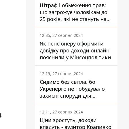
Штраф і обмеження прав:
що загрожує чоловікам до
25 років, які не стануть на
військовий облік
12:35, 27 серпня 2024
Як пенсіонеру оформити
довідку про доходи онлайн,
пояснили у Мінсоцполітики
12:19, 27 серпня 2024
Сидимо без світла, бо
Укренерго не побудувало
захисні споруди для
енергетики - нардеп
Кучеренко
12:11, 27 серпня 2024
4
Ціни зростуть, доходи
впадуть - аудитор Крапивко