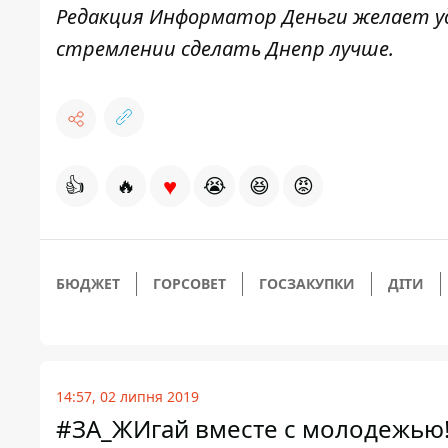
Редакция Информатор Деньги желает уд
стремлении сделать Днепр лучше.
♥
👍
🔥
😭
😆
😡
БЮДЖЕТ
ГОРСОВЕТ
ГОСЗАКУПКИ
ДІТИ
14:57, 02 липня 2019
#ЗА_ЖИгай вместе с молодежью