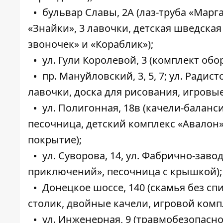
бульвар Славы, 2А (лаз-труба «Марг
«Знайки», 3 лавочки, детская шведская
звоночек» и «Кораблик»);
ул. Гули Королевой, 3 (комплект об
пр. Мануйловский, 3, 5, 7; ул. Радист
лавочки, доска для рисования, игровые
ул. Полигонная, 18в (качели-баланси
песочница, детский комплекс «Авалон»
покрытие);
ул. Суворова, 14, ул. Фабрично-заво
приключений», песочница с крышкой);
Донецкое шоссе, 140 (скамья без сп
столик, двойные качели, игровой комп
ул. Инженерная, 9 (травмобезопасно