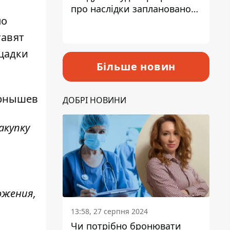
про наслідки запланованого
по
підвищення податків
тавят
ощадки
Більше новин
рнышев
ДОБРІ НОВИНИ
акупку
ожения,
13:58, 27 серпня 2024
Чи потрібно бронювати