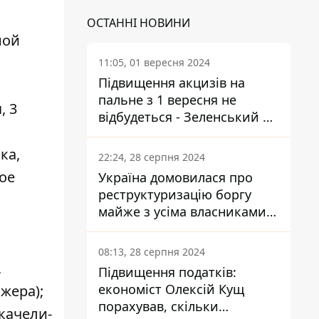
ОСТАННІ НОВИНИ
ной
11:05, 01 вересня 2024
Підвищення акцизів на
пальне з 1 вересня не
, 3
відбудеться - Зеленський не
підписав закон
ка,
22:24, 28 серпня 2024
ое
Україна домовилася про
реструктуризацію боргу
майже з усіма власниками
єврооблігацій: що це
означає для країни
08:13, 28 серпня 2024
,
Підвищення податків:
економіст Олексій Кущ
жера);
порахував, скільки
качели-