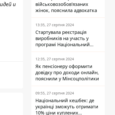
идей и
військовозобов’язаних
жінок, пояснила адвокатка
13:35, 27 серпня 2024
Стартувала реєстрація
виробників на участь у
програмі Національний
кешбек: як це зробити
через портал Дія
12:35, 27 серпня 2024
Як пенсіонеру оформити
довідку про доходи онлайн,
пояснили у Мінсоцполітики
09:55, 27 серпня 2024
Національний кешбек: де
українці зможуть отримати
10% ціни куплених