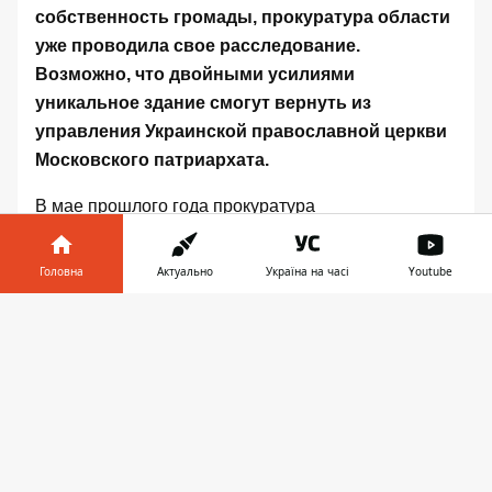
собственность громады, прокуратура области
уже проводила свое расследование.
Возможно, что двойными усилиями
уникальное здание смогут вернуть из
управления Украинской православной церкви
Московского патриархата.
В мае прошлого года прокуратура
Днепропетровской области начала расследование
№42017040000000585 обстоятельств передачи
Головна
Актуально
Україна на часі
Youtube
органного зала в Днепре религиозной общине.
Інформатор у
Предварительная квалификация дела – ч. 1 ст. 364
Завантажити
телефоні
👉
УК Украины (
злоупотребление властью или
служебным положением
). Об этом
на странице в
Фейсбуке
сообщил активист Александр Гумиров,
который самостоятельно борется в судах за
возвращение органного зала.