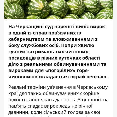
На Черкащині суд нарешті виніс вирок
в одній із справ пов’язаних із
хабарництвом та зловживаннями з
боку службових осіб. Попри хвилю
гучних затримань тих чи інших
посадовців в різних куточках області
діло з реальними обвинуваченнями та
вироками для «погорілих» горе-
чиновників складається вкрай кепсько.
Реальні терміни ув’язнення в Черкаському
краї для таких обвинувачених скоріше
рідкість, аніж якась данність.
З останніх на
пам'ять спадає вирок ледь не річної
давнини, коли сільський голова за свої