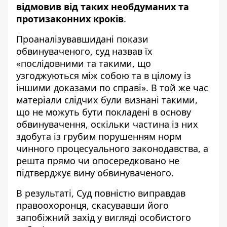
відмовив від таких необдуманих та
протизаконних кроків
.
Проаналізувавшидані покази
обвинуваченого, суд назвав їх
«послідовними та такими, що
узгоджуються між собою та в цілому із
іншими доказами по справі». В той же час
матеріали слідчих були визнані такими,
що не можуть бути покладені в основу
обвинувачення, оскільки частина із них
здобута із грубим порушенням норм
чинного процесуального законодавства, а
решта прямо чи опосередковано не
підтверджує вину обвинуваченого.
В результаті, Суд повністю виправдав
правоохоронця, скасувавши його
запобіжний захід у вигляді особистого