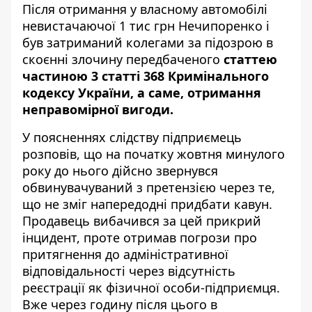
Після отримання у власному автомобілі
невистачаючої 1 тис грн Нечипоренко і
був затриманий колегами за підозрою в
скоєнні злочину передбаченого
статтею
частиною 3 статті 368 Кримінального
кодексу України, а саме, отримання
неправомірної вигоди.
У поясненнях слідству підприємець
розповів, що на початку жовтня минулого
року до нього дійсно звернувся
обвинувачуваний з претензією через те,
що не зміг напередодні придбати кавун.
Продавець вибачився за цей прикрий
інцидент, проте отримав погрози про
притягнення до адміністративної
відповідальності через відсутність
реєстрації як фізичної особи-підприємця.
Вже через годину після цього в