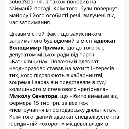
зобов’язання, а також поновив на
займаній посаді. Крім того, були повернуті
майору і його особисті речі, вилучені під
час затримання.
Цікавим є той факт, що захисником
затриманого був відомий в місті
адвокат
Володимир Примак
, що до того ж є
депутатом міської ради від партії
«Батьківщина». Поважний адвокат
неодноразово ставав на захист інтересів
тих, кого підозрюють в хабарництві,
зокрема і зараз він представляє в суді
колишнього містечкового «регіонала»
Миколу Сенатора,
що нібито вимагав від
фермера 15 тис грн. за все теж
«невтручання в господарську діяльність».
Крім того, даний адвокат спеціалізуєте і на
юридичній «охороні» місцевої влади в