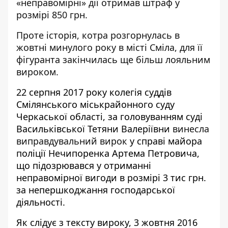
«неправомірні» дії отримав штраф у
розмірі 850 грн.
Проте історія, котра розгорнулась в
жовтні минулого року в місті Сміла, для її
фігуранта закінчилась ще більш лояльним
вироком.
22 серпня 2017 року колегія суддів
Смілянського міськрайонного суду
Черкаської області, за головуванням суді
Васильківської Тетяни Валеріївни
винесла
виправдувальний вирок
у справі майора
поліції Нечипоренка Артема Петровича,
що підозрювався у отриманні
неправомірної вигоди в розмірі 3 тис грн.
за непершкоджання господарської
діяльності.
Як слідує з тексту вироку, 3 жовтня 2016