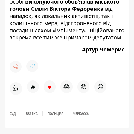
особі
виконуючого обов’язків міського
голови Сміли Віктора Федоренка
від
нападок, як локальних активістів, так і
колишнього мера, відстороненого від
посади шляхом «імпічменту» ініційованого
зокрема все тим же Примаком-депутатом.
Артур Чемерис
♥
🔥
😭
😆
😡
👍
СУД
ВЗЯТКА
ПОЛИЦИЯ
ЧЕРКАССЫ