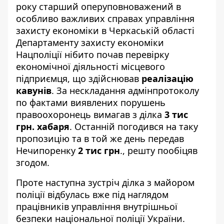
року старший оперуповноважений в
особливо важливих справах управління
захисту економіки в Черкаській області
Департаменту захисту економіки
Нацполіції нібито почав перевірку
економічної діяльності місцевого
підприємця, що здійснював
реалізацію
кавунів
. За нескладання адмінпротоколу
по фактами виявлених порушень
правоохоронець вимагав з ділка
3 тис
грн. хабаря
. Останній погодився на таку
пропозицію та в той же день передав
Нечипоренку
2 тис грн
., решту пообіцяв
згодом.
Проте наступна зустріч ділка з майором
поліції відбулась вже під наглядом
працівників управління внутрішньої
безпеки національної поліції України.