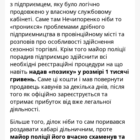
з підприємцем, яку було логічно
продовжено у власному службовому
кабінеті. Саме там Нечипоренко ніби то
«проникся» проблемами дрібного
підприємництва в провінційному місті та
розповів про особливості здійснення
сезонної торгівлі. Крім того майор поліції
порадив підприємцю здійснити всі
необхідні реєстраційні процедури на що
навіть
надав «позику» у розмірі 1 тисячі
гривень.
Саме ці кошти і мав повернути
продавець кавунів за декілька днів, після
того як офіційно зареєструється та
отримає прибуток від вже легальної
діяльності.
Більше того, ділок ніби то сам поривався
роздавати хабарі дільничним, проте
майор поліції його вчасно схаменув та