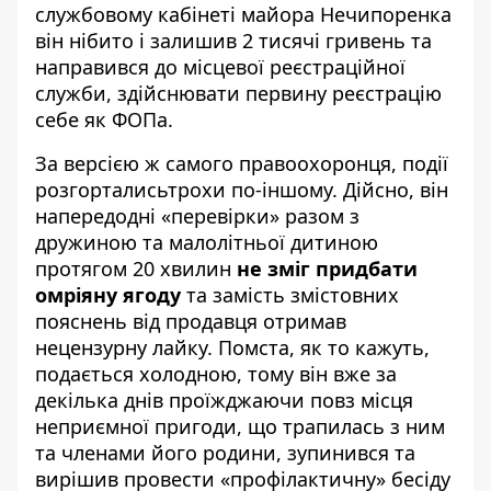
службовому кабінеті майора Нечипоренка
він нібито і залишив 2 тисячі гривень та
направився до місцевої реєстраційної
служби, здійснювати первину реєстрацію
себе як ФОПа.
За версією ж самого правоохоронця, події
розгорталисьтрохи по-іншому. Дійсно, він
напередодні «перевірки» разом з
дружиною та малолітньої дитиною
протягом 20 хвилин
не зміг придбати
омріяну ягоду
та замість змістовних
пояснень від продавця отримав
нецензурну лайку. Помста, як то кажуть,
подається холодною, тому він вже за
декілька днів проїжджаючи повз місця
неприємної пригоди, що трапилась з ним
та членами його родини, зупинився та
вирішив провести «профілактичну» бесіду