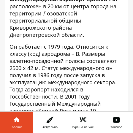
расположен в 20 км от центра города на
территории Лозоватской
территориальной общины
Криворожского района
Днепропетровской области.
Он работает с 1979 года. Относится к
классу (код) аэродрома – В. Размеры
взлетно-посадочной полосы составляют
2500 х 42 м. Статус международного он
получил
в 1986 году после запуска в
эксплуатацию международного сектора.
Тогда аэропорт находился в
госсобственности. В 2001 году
Государственный Международный
аэропорт «Кривой Рог» и еще 10
украинских аэропортов
Кабмин передал
в
коммунальную собственность. В сентябре
Головна
Актуально
Україна на часі
Youtube
2001 года было создано КП «Міжнародний