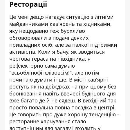
Ресторації
Це мені дещо нагадує ситуацію з літніми
майданчиками кав'ярень та хідниками,
яку нещодавно теж бурхливо
обговорювали з подачі деяких
привладних осіб, але за палкої підтримки
активістів. Коли я бачу, як зводиться
чергова тераса на півхідника, я
рефлекторно сама думаю
"всьоблінофігєлізовсім!", але потім
починаю думати інше. В місті кав'ярні
ростуть як на дріжджах - а при цьому без
бронювання навіть ввечері буднього дня
вже багато де й не сядеш. В вихідний так
просто повальна повна посадка в центрі.
Це говорить про дуже хорошу тенденцію -
ресторанне харчування стало
доступнішим для загалу і входить у