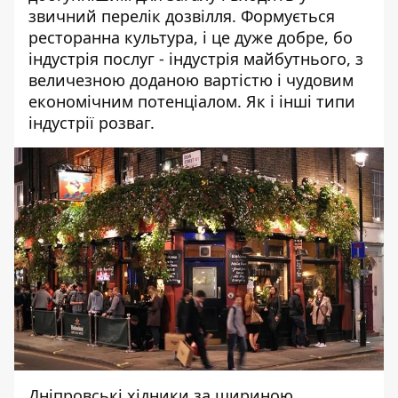
звичний перелік дозвілля. Формується
ресторанна культура, і це дуже добре, бо
індустрія послуг - індустрія майбутнього, з
величезною доданою вартістю і чудовим
економічним потенціалом. Як і інші типи
індустрії розваг.
Дніпровські хідники за шириною