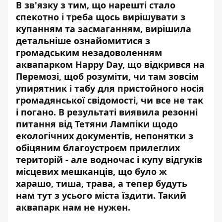
В зв'язку з тим, що нарешті стало
спекотно і треба щось вирішувати з
купанням та засмаганням, вирішила
детальніше ознайомитися з
громадським незадоволенням
аквапарком Happy Day, що відкрився на
Перемозі, щоб розуміти, чи там зовсім
упирятник і табу для пристойного носія
громадянської свідомості, чи все не так
і погано. В результаті виявила резонні
питання від Тетяни Лампіки щодо
екологічних документів, непонятки з
обіцяним благоустроєм прилеглих
територій - але водночас і купу відгуків
місцевих мешканців, що було ж
харашо, тиша, трава, а тепер будуть
нам тут з усього міста їздити. Такий
аквапарк нам не нужен.