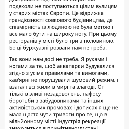
подеколи не поступаються цілим вулицям
у старих містах Європи. Це відрижка
грандіозності совкового будівництва, де
співмірність із людиною не була метою і
все мало бути на широку ногу. При цьому
ресторанів у місті було три з половиною.
Бо ці буржуазні розваги нам не треба.
Так вони нам досі не треба. Я руками і
ногами за те, щоб аквапарки будувалися
згідно з усіма правилами та вимогами,
кав'ярні не порушували шумовий режим, і
взагалі всі жили в мирі та злагоді. От
тількі в зливі незадоволень, пафосу
боротьби з забудовниками та інших
активістських промовах і дописах я ще не
мала щастя чути тривоги про те, що в
мільйонному місті індустрія рекреації
знаходиться в примітивному стані