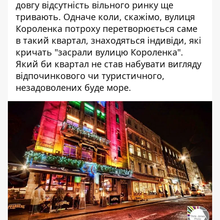
довгу відсутність вільного ринку ще
тривають. Одначе коли, скажімо, вулиця
Короленка потроху перетворюється саме
в такий квартал, знаходяться індивіди, які
кричать "засрали вулицю Короленка".
Який би квартал не став набувати вигляду
відпочинкового чи туристичного,
незадоволених буде море.