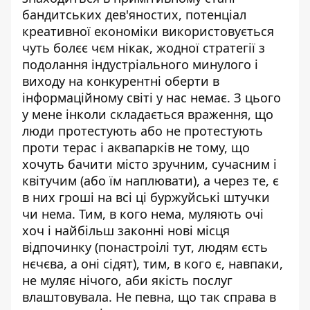
бандитських дев'яностих, потенціал
креативної економіки використовується
чуть болєє чєм нікак, жодної стратегії з
подолання індустріального минулого і
виходу на конкурентні оберти в
інформаційному світі у нас немає. З цього
у мене інколи складається враження, що
люди протестують або не протестують
проти терас і аквапарків не тому, що
хочуть бачити місто зручним, сучасним і
квітучим (або їм наплювати), а через те, є
в них гроші на всі ці буржуйські штучки
чи нема. Тим, в кого нема, муляють очі
хоч і найбільш законні нові місця
відпочинку (понастроілі тут, людям єсть
нєчєва, а оні сідят), тим, в кого є, навпаки,
не муляє нічого, аби якість послуг
влаштовувала. Не певна, що так справа в