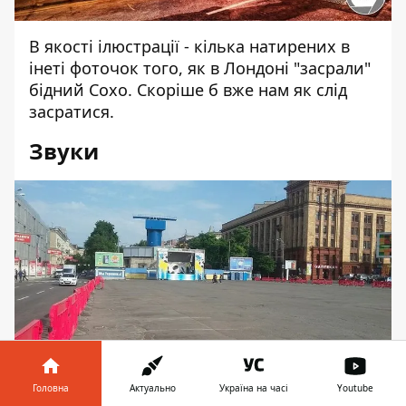
В якості ілюстрації - кілька натирених в
інеті фоточок того, як в Лондоні "засрали"
бідний Сохо. Скоріше б вже нам як слід
засратися.
Звуки
Головна
Актуально
Україна на часі
Youtube