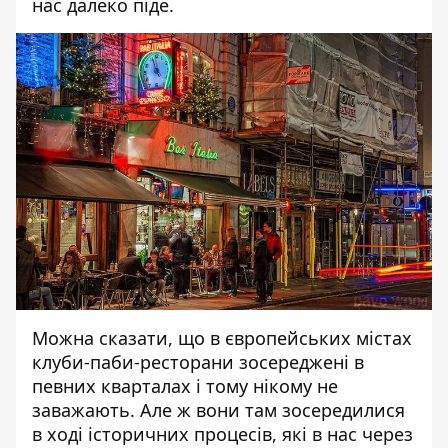
нас далеко піде.
Можна сказати, що в європейських містах
клуби-паби-ресторани зосереджені в
певних кварталах і тому нікому не
заважають. Але ж вони там зосередилися
в ході історичних процесів, які в нас через