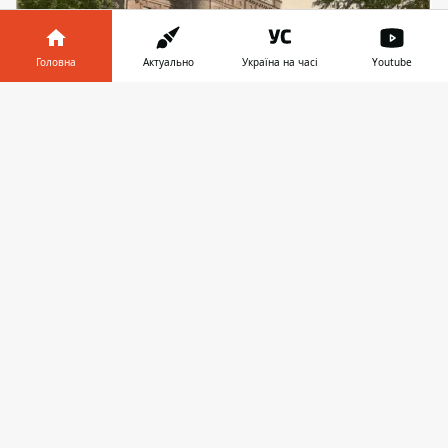
Головна
Актуально
Україна на часі
Youtube
Інформатор у
Завантажити
телефоні
👉
С 1838 года здание на ул. Воскресенской, 3
принадлежало Екатеринославскому
Английскому клубу, а после 1943 года
помещение стало называться Дом
офицеров. Здание давно стоит закрытым,
а власти делают вид, что ничего не
замечают, несмотря на то, что регулярно
возлагают рядом с ним цветы.
12 марта 2014 года на сессии горсовета
депутаты приняли решение №154/49 «О
предоставлении разрешения ООО «КС