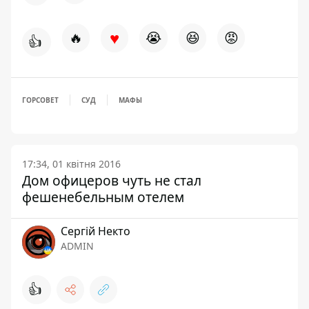
♥
🔥
😭
😆
😡
👍
ГОРСОВЕТ
СУД
МАФЫ
17:34, 01 квітня 2016
Дом офицеров чуть не стал
фешенебельным отелем
Сергій Некто
ADMIN
👍