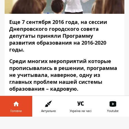
Еще 7 сентября 2016 года, на сессии
Днепровского городского совета
депутаты приняли
Программу
развития образования
на 2016-2020
годы.
Среди многих мероприятий которые
прописывались в решении, программа
не учитывала, наверное, одну из
главных проблем нашей системы
образования – кадровую.
И чтобы решить её, чиновники
крупнейшего департамента горсовета –
Головна
Актуально
Україна на часі
Youtube
гуманитарного, решили не вносить
изменения в существующую программу, а
Інформатор у
Завантажити
принять новую. Называется она