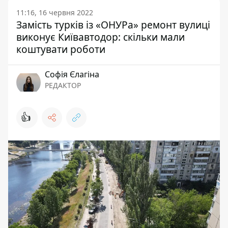
11:16, 16 червня 2022
Замість турків із «ОНУРа» ремонт вулиці
виконує Київавтодор: скільки мали
коштувати роботи
Софія Єлагіна
РЕДАКТОР
👍