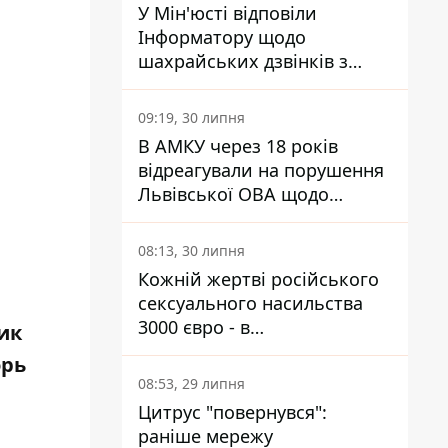
У Мін'юсті відповіли
Інформатору щодо
шахрайських дзвінків з
камери Сумського СІЗО так,
що ніхто нічого не зрозумів
09:19, 30 липня
В АМКУ через 18 років
відреагували на порушення
Львівської ОВА щодо
харчування у закладах
освіти
08:13, 30 липня
Кожній жертві російського
сексуального насильства
3000 євро - в
ик
Мінсоцполітики пояснили
орь
Інформатору, звідки на це
08:53, 29 липня
гроші
Цитрус "повернувся":
раніше мережу