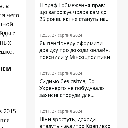
Штраф і обмеження прав:
, в
що загрожує чоловікам до
ля чего
25 років, які не стануть на
ичной
військовий облік
ейды с
12:35, 27 серпня 2024
тных
Як пенсіонеру оформити
довідку про доходи онлайн,
ешко.
пояснили у Мінсоцполітики
ики
12:19, 27 серпня 2024
Сидимо без світла, бо
Укренерго не побудувало
захисні споруди для
енергетики - нардеп
Кучеренко
в 2015
12:11, 27 серпня 2024
Ціни зростуть, доходи
ится
впадуть - аудитор Крапивко