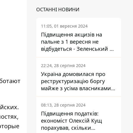
ОСТАННІ НОВИНИ
11:05, 01 вересня 2024
Підвищення акцизів на
пальне з 1 вересня не
відбудеться - Зеленський не
підписав закон
22:24, 28 серпня 2024
Україна домовилася про
аботают
реструктуризацію боргу
майже з усіма власниками
єврооблігацій: що це
означає для країни
08:13, 28 серпня 2024
йских.
Підвищення податків:
остях,
економіст Олексій Кущ
оторые
порахував, скільки