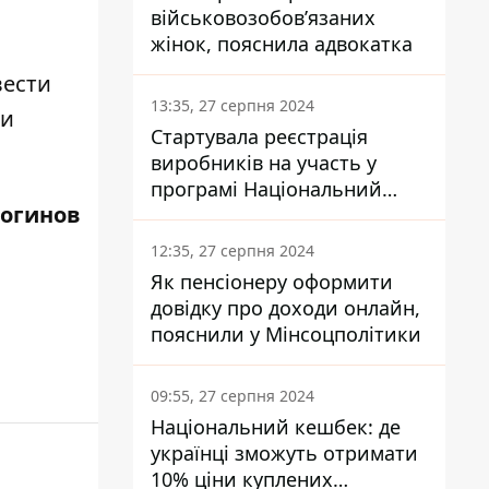
військовозобов’язаних
жінок, пояснила адвокатка
вести
13:35, 27 серпня 2024
ти
Стартувала реєстрація
виробників на участь у
програмі Національний
Логинов
кешбек: як це зробити
через портал Дія
12:35, 27 серпня 2024
Як пенсіонеру оформити
довідку про доходи онлайн,
пояснили у Мінсоцполітики
09:55, 27 серпня 2024
Національний кешбек: де
українці зможуть отримати
10% ціни куплених