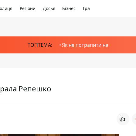
олиця
Регіони
Досьє
Бізнес
Гра
ТОПТЕМА:
Як не потрапити на
ерала Репешко
👍