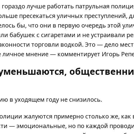
а гораздо лучше работать патрульная полиция
ольше пресекаться уличных преступлений, д
елось бы, что они в первую очередь этой ул
яли бабушек с сигаретами и не устраивали р
аконности торговли водкой. Это — дело мес
ое личное мнение — комментирует Игорь Реп
 уменьшаются, общественн
ию в уходящем году не снизилось.
лиции жалуются примерно столько же, как 
асти — эмоциональные, но по каждой провод