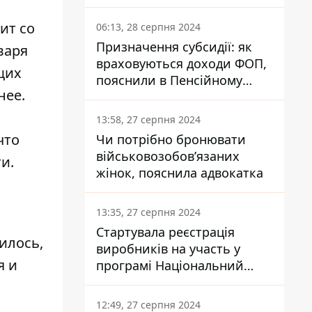
заплатить кожен українець
ит со
06:13, 28 серпня 2024
Призначення субсидії: як
варя
враховуються доходи ФОП,
щих
пояснили в Пенсійному
нее.
фонді
13:58, 27 серпня 2024
что
Чи потрібно бронювати
військовозобов’язаних
и.
жінок, пояснила адвокатка
13:35, 27 серпня 2024
Стартувала реєстрація
илось,
виробників на участь у
я и
програмі Національний
кешбек: як це зробити
через портал Дія
12:49, 27 серпня 2024