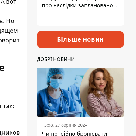
 А вот
про наслідки запланованого
підвищення податків
ь. Но
одящем
Більше новин
говорит
ДОБРІ НОВИНИ
е
 так:
13:58, 27 серпня 2024
здников
Чи потрібно бронювати