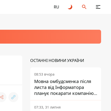
RU
ОСТАННІ НОВИНИ УКРАЇНИ
08:53 вчора
Мовна омбудсменка після
листа від Інформатора
планує покарати компанію-
підрядника ПриватБанку
07:33, 31 липня