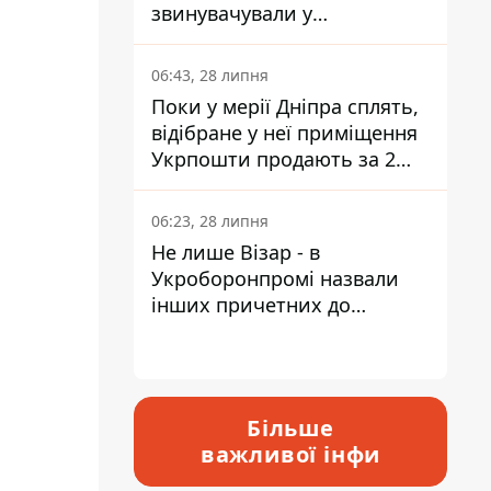
звинувачували у
контрабанді техніки та
ухиленні від сплати
06:43, 28 липня
податків
Поки у мерії Дніпра сплять,
відібране у неї приміщення
Укрпошти продають за 2
мільйони
06:23, 28 липня
Не лише Візар - в
Укроборонпромі назвали
інших причетних до
катастрофи у Вишневому -
відповідь Інформатору
Більше
важливої інфи