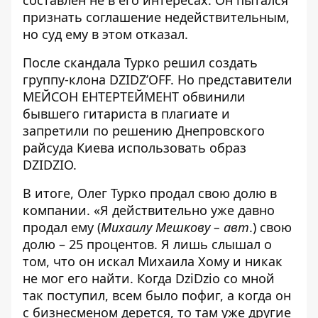
составлен не в его интересах. Он пытался
признать соглашение недействительным,
но суд ему в этом отказал.
После скандала Турко решил создать
группу-клона DZIDZ’OFF. Но представители
МЕЙСОН ЕНТЕРТЕЙМЕНТ
обвинили
бывшего гитариста в плагиате
и
запретили
по решению Днепровского
райсуда Киева
использовать образ
DZIDZIO.
В итоге, Олег Турко продал свою долю в
компании. «Я действительно уже давно
продал ему (
Михаилу Мешкову – авт
.) свою
долю – 25 процентов. Я лишь слышал о
том, что он искал Михаила Хому и никак
не мог его найти. Когда DziDzio со мной
так поступил, всем было пофиг, а когда он
с бизнесменом дерется, то там уже другие