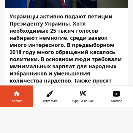
Украинцы активно подают петиции
Президенту Украины. Хотя
необходимые 25 тысяч голосов
набирают немногие, среди заявок
много интересного. В предвыборном
2018 году много обращений касалось
политики. В основном люди требовали
минимальных зарплат для народных
избранников и уменьшения
количества нардепов. Также просят
выборы сделать онлайн или же с
помощью SMS
-голосования. Вместе с
тем есть петиции, в которых просят об
Головна
Актуально
Україна на часі
Youtube
увольнении отдельных чиновников.
Інформатор у
Завантажити
телефоні
👉
Но есть и другая часть обращений,
которые нельзя читать без улыбки. Мы