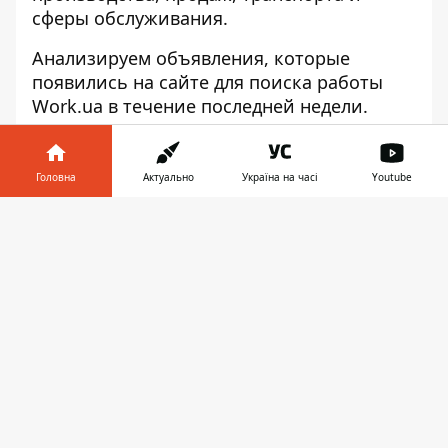
сферы обслуживания.
Анализируем объявления, которые
появились на сайте для поиска работы
Work.ua в течение последней недели.
ПРОДАЖИ И ТОРГОВЛЯ
Головна
Актуально
Україна на часі
Youtube
Аналитик
, ассистент менеджера по
закупкам – з/п после собеседования
Інформатор у
Завантажити
телефоні
👉
Кладовщик
на аптечный склад – 12000-
15000 грн
Консультант
спортивного питания – 10 000
грн
Менеджер
ВЭД – от 25 000 до 80 000 грн
Менеджер
по сопровождению бизнеса –