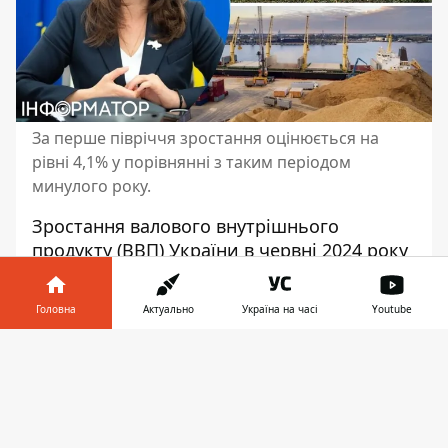
За перше півріччя зростання оцінюється на
рівні 4,1% у порівнянні з таким періодом
минулого року.
Зростання валового внутрішнього
продукту (ВВП) України в червні 2024 року
порівняно з червнем минулого року
становило приблизно 1,1%, що нижче за
Головна
Актуально
Україна на часі
Youtube
травневий і квітневий показники 3,7% та
4,3% відповідно. Таку попередню оцінку
Інформатор у
Завантажити
оприлюднила перший віцепрем'єр -
телефоні
👉
міністр економіки Юлія Свириденко.
Основним чинником сповільнення темпів