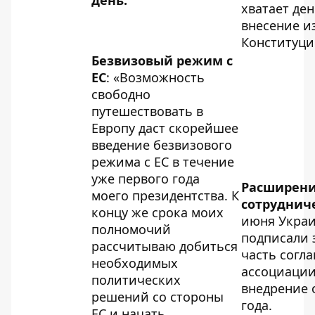
день.
хватает ден
внесение и
Конституци
Безвизовый режим с
ЕС
: «Возможность
свободно
путешествовать в
Европу даст скорейшее
введение безвизового
режима с ЕС в течение
уже первого года
Расширени
моего президентства. К
сотрудниче
концу же срока моих
июня Украи
полномочий
подписали
рассчитываю добиться
часть согл
необходимых
ассоциации 
политических
внедрение 
решений со стороны
года.
ЕС и начать