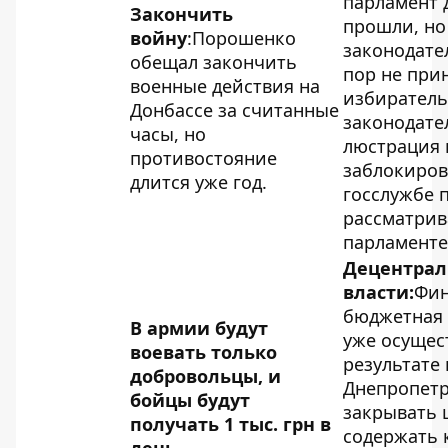
парламент 
Закончить
прошли, но
войну
:Порошенко
законодател
обещал закончить
пор не при
военные действия на
избирател
Донбассе за считанные
законодате
часы, но
люстрация 
противостояние
заблокиров
длится уже год.
госслужбе 
рассматрив
парламенте
Децентрал
власти:
Фин
бюджетная
В армии будут
уже осущес
воевать только
результате 
добровольцы
, и
Днепропет
бойцы будут
закрывать
получать 1 тыс. грн в
содержать 