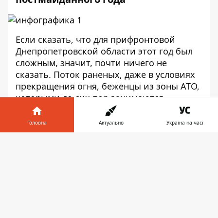
Если сказать, что для прифронтовой
Днепропетровской области этот год был
сложным, значит, почти ничего не
сказать. Поток раненых, даже в условиях
прекращения огня, беженцы из зоны АТО,
которыми до сих пор занимаются
волонтеры, сокращение промышленного
объема производств из-за прекращения
Головна
Актуально
Україна на часі
торговых связей с налаженными
Інформатор у
партнерами…
Завантажити
телефоні
👉
Промышленность
Год назад показатели промышленного
потенциала региона только начинали
сокращаться.
По данным
Главного