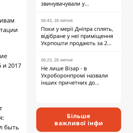
звинувачували у
контрабанді техніки та
ухиленні від сплати
тивам
06:43, 28 липня
податків
Поки у мерії Дніпра сплять,
атации
відібране у неї приміщення
Укрпошти продають за 2
мільйони
ние
06:23, 28 липня
 и 2017
Не лише Візар - в
Укроборонпромі назвали
інших причетних до
катастрофи у Вишневому -
відповідь Інформатору
т
Більше
я:
важливої інфи
л быть