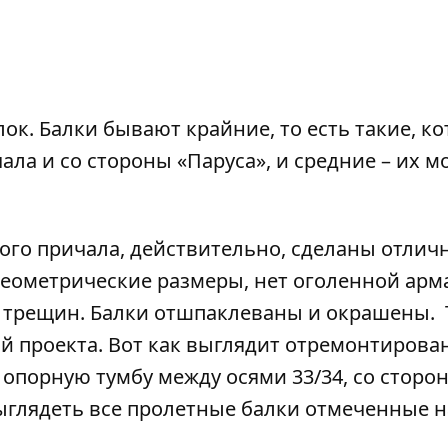
лок. Балки бывают крайние, то есть такие, к
ла и со стороны «Паруса», и средние – их 
го причала, действительно, сделаны отличн
геометрические размеры, нет оголенной арм
 трещин. Балки отшпаклеваны и окрашены. 
й проекта. Вот как выглядит отремонтиров
 опорную тумбу между осями 33/34, со сторо
ыглядеть все пролетные балки отмеченные н