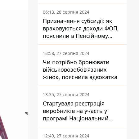
заплатить кожен українець
06:13, 28 серпня 2024
Призначення субсидії: як
враховуються доходи ФОП,
пояснили в Пенсійному
фонді
13:58, 27 серпня 2024
Чи потрібно бронювати
військовозобов’язаних
жінок, пояснила адвокатка
13:35, 27 серпня 2024
Стартувала реєстрація
виробників на участь у
програмі Національний
кешбек: як це зробити
через портал Дія
12:49, 27 серпня 2024