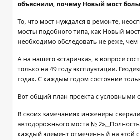
объяснили, почему Новый мост бол
То, что мост нуждался в ремонте, нео
мосты подобного типа, как Новый мост
необходимо обследовать не реже, чем 1
А на нашего «старичка», в вопросе со
только на 49 году эксплуатации. Геоде
годах. С каждым годом состояние толь
Вот общий план проекта с условными
В своих замечаниях инженеры сверяли
автодорожнього моста № 2»
.
Полность
каждый элемент отмеченный на этой с