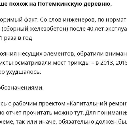
ьше похож на Потемкинскую деревню.
споримый факт. Со слов инженеров, по норма
 (сборный железобетон) после 40 лет эксплу
 раза в год
стояния несущих элементов, обратили внима
зисты осматривали мост трижды – в 2013, 2015
ко ухудшалось.
 обозначениями.
сь с рабочим проектом
«Капитальний ремон
ю отчет прочитать можно
тут
. Для понимани
хеме, так или иначе, обязательно должен бы