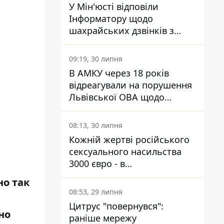
У Мін'юсті відповіли
Інформатору щодо
шахрайських дзвінків з
камери Сумського СІЗО так,
що ніхто нічого не зрозумів
09:19, 30 липня
В АМКУ через 18 років
відреагували на порушення
Львівської ОВА щодо
харчування у закладах
освіти
08:13, 30 липня
Кожній жертві російського
сексуального насильства
3000 євро - в
Мінсоцполітики пояснили
но так
Інформатору, звідки на це
08:53, 29 липня
гроші
Цитрус "повернувся":
но
раніше мережу