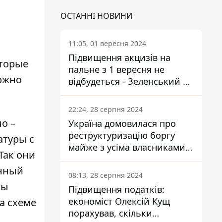
ОСТАННІ НОВИНИ
11:05, 01 вересня 2024
Підвищення акцизів на
оторые
пальне з 1 вересня не
можно
відбудеться - Зеленський не
підписав закон
22:24, 28 серпня 2024
о –
Україна домовилася про
реструктуризацію боргу
атуры с
майже з усіма власниками
Так они
єврооблігацій: що це
анный
означає для країни
08:13, 28 серпня 2024
ны
Підвищення податків:
економіст Олексій Кущ
а схеме
порахував, скільки