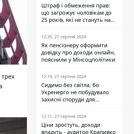
Штраф і обмеження прав:
що загрожує чоловікам до
25 років, які не стануть на
військовий облік
12:35, 27 серпня 2024
Як пенсіонеру оформити
довідку про доходи онлайн,
пояснили у Мінсоцполітики
 трех
12:19, 27 серпня 2024
Сидимо без світла, бо
а
Укренерго не побудувало
захисні споруди для
енергетики - нардеп
Кучеренко
12:11, 27 серпня 2024
Ціни зростуть, доходи
впадуть - аудитор Крапивко