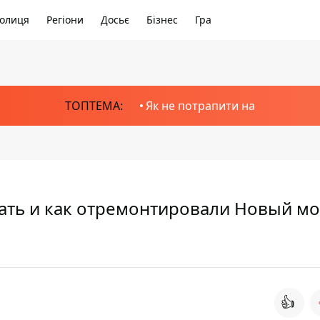
олиця
Регіони
Досьє
Бізнес
Гра
ТОПТЕМА:
Як не потрапити на
ть и как отремонтировали Новый мо
👍