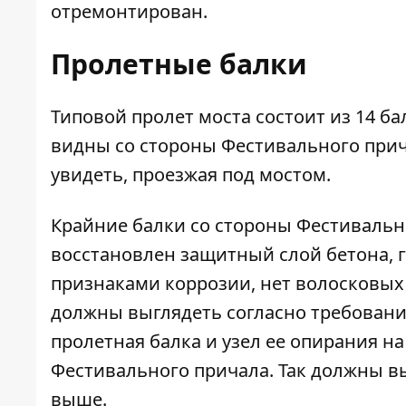
отремонтирован.
Пролетные балки
Типовой пролет моста состоит из 14 ба
видны со стороны Фестивального прича
увидеть, проезжая под мостом.
Крайние балки со стороны Фестивально
восстановлен защитный слой бетона, 
признаками коррозии, нет волосковых
должны выглядеть согласно требовани
пролетная балка и узел ее опирания на
Фестивального причала. Так должны в
выше.