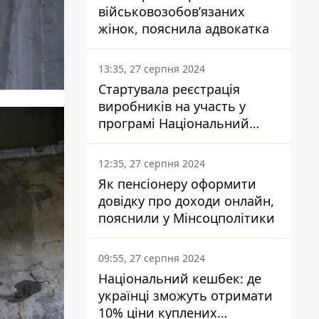
військовозобов’язаних
жінок, пояснила адвокатка
13:35, 27 серпня 2024
Стартувала реєстрація
виробників на участь у
програмі Національний
кешбек: як це зробити
через портал Дія
12:35, 27 серпня 2024
Як пенсіонеру оформити
довідку про доходи онлайн,
пояснили у Мінсоцполітики
09:55, 27 серпня 2024
Національний кешбек: де
українці зможуть отримати
10% ціни куплених