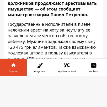
должников продолжают арестовывать
имущество — об этом
сообщает
министр юстиции Павел Петренко.
Государственные исполнители в Киеве
наложили арест на яхту за неуплату ее
владельцем алиментов собственному
ребенку. Мужчина задолжал своему сыну
123 475 грн алиментов. Также взысканию
подлежал штраф в пользу взыскателя в
размере 50% от суммы долга, то есть
более 60 000 грн. Так что общий размер
задолженности составил почти 184
Головна
Актуально
Україна на часі
Youtube
тысячи грн. Чтобы повлиять на
Інформатор у
безответственного отца, государственные
Завантажити
телефоні
👉
исполнители Святошинского районного
отдела государственной исполнительной
службы в городе Киев ГТУЮ в Киеве
описали имущество, которое находится в