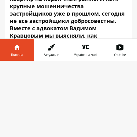
крупные мошенничества
застройщиков уже в прошлом, сегодня
не все застройщики добросовестны.
Вместе с адвокатом Вадимом
Кравцовым
мы выясняли, как
проверить застройщика
самостоятельно.
Головна
Актуально
Україна на часі
Youtube
Інформатор у
Завантажити
телефоні
👉
Play
Много новостроек строят без