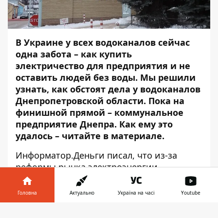
В Украине у всех водоканалов сейчас
одна забота – как купить
электричество для предприятия и не
оставить людей без воды. Мы решили
узнать, как обстоят дела у водоканалов
Днепропетровской области. Пока на
финишной прямой – коммунальное
предприятие Днепра. Как ему это
удалось – читайте в материале.
Информатор.Деньги
писал
, что из-за
реформы рынка электроэнергии
водоканалы не могут закупить
электричество на следующий год. Дело в
Головна
Актуально
Україна на часі
Youtube
том, что новые правила диктуют
Інформатор у
водоканалам требование погасить все