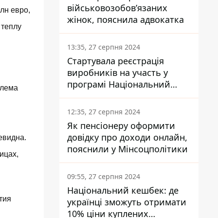
військовозобов’язаних
лн евро,
жінок, пояснила адвокатка
 теплу
13:35, 27 серпня 2024
Стартувала реєстрація
виробників на участь у
програмі Національний
блема
кешбек: як це зробити
через портал Дія
12:35, 27 серпня 2024
Як пенсіонеру оформити
довідку про доходи онлайн,
евидна.
пояснили у Мінсоцполітики
ицах,
09:55, 27 серпня 2024
Національний кешбек: де
тия
українці зможуть отримати
10% ціни куплених