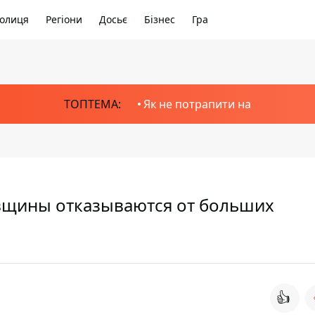
олиця
Регіони
Досьє
Бізнес
Гра
ТОПТЕМА:
Як не потрапити на
вщины отказываются от больших
👍