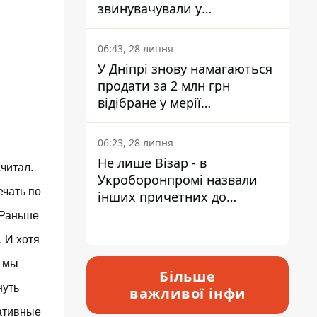
звинувачували у
контрабанді техніки та
ухиленні від сплати
06:43, 28 липня
податків
У Дніпрі знову намагаються
продати за 2 млн грн
відібране у мерії
приміщення Укрпошти
06:23, 28 липня
Не лише Візар - в
читал.
Укроборонпромі назвали
ечать по
інших причетних до
катастрофи у Вишневому -
. Раньше
відповідь Інформатору
. И хотя
о мы
Більше
нуть
важливої інфи
нативные