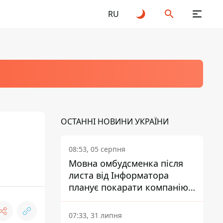
RU
ОСТАННІ НОВИНИ УКРАЇНИ
08:53, 05 серпня
Мовна омбудсменка після
листа від Інформатора
планує покарати компанію-
підрядника ПриватБанку
07:33, 31 липня