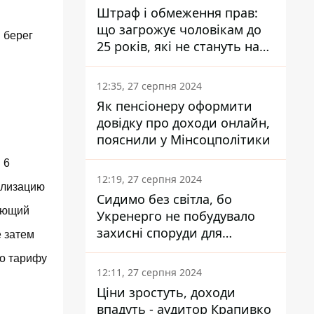
Штраф і обмеження прав:
що загрожує чоловікам до
 берег
25 років, які не стануть на
військовий облік
12:35, 27 серпня 2024
Як пенсіонеру оформити
довідку про доходи онлайн,
пояснили у Мінсоцполітики
 6
12:19, 27 серпня 2024
еализацию
Сидимо без світла, бо
тующий
Укренерго не побудувало
захисні споруди для
е затем
енергетики - нардеп
по тарифу
Кучеренко
12:11, 27 серпня 2024
Ціни зростуть, доходи
впадуть - аудитор Крапивко