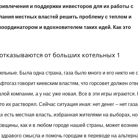
ривлечения и поддержки инвесторов для их работы с
елания местных властей решить проблему с теплом и
оординатором и вдохновителем таких идей. Как это
ьные. Была одна страна, газа было много и его никто не с
фтогаз говорит киевским властям, что горсовет должен отв
шлой компании, а у нас уже новая. Все в эти игры играются
о их растворял. Сейчас ситуация иная: нет денег – нет газа
ах есть местная власть, избранная жителями на выборах, н
овщины, как и в любом городе нашей страны, может возник
 здравого смысла и помочь городам в переводе на альтер