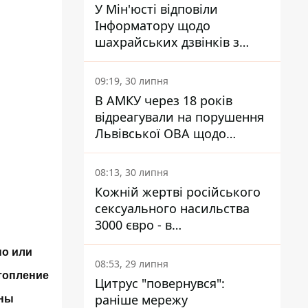
У Мін'юсті відповіли
Інформатору щодо
шахрайських дзвінків з
камери Сумського СІЗО так,
що ніхто нічого не зрозумів
09:19, 30 липня
В АМКУ через 18 років
відреагували на порушення
Львівської ОВА щодо
харчування у закладах
освіти
08:13, 30 липня
Кожній жертві російського
сексуального насильства
3000 євро - в
Мінсоцполітики пояснили
но или
Інформатору, звідки на це
08:53, 29 липня
гроші
отопление
Цитрус "повернувся":
раніше мережу
аны