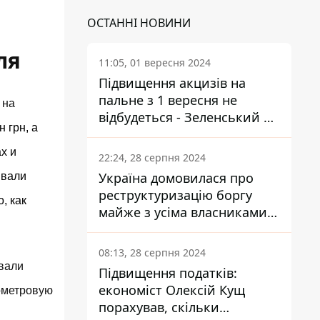
ОСТАННІ НОВИНИ
ля
11:05, 01 вересня 2024
Підвищення акцизів на
пальне з 1 вересня не
 на
відбудеться - Зеленський не
 грн, а
підписав закон
х и
22:24, 28 серпня 2024
Україна домовилася про
ывали
реструктуризацію боргу
, как
майже з усіма власниками
єврооблігацій: що це
означає для країни
08:13, 28 серпня 2024
авали
Підвищення податків:
економіст Олексій Кущ
лометровую
порахував, скільки