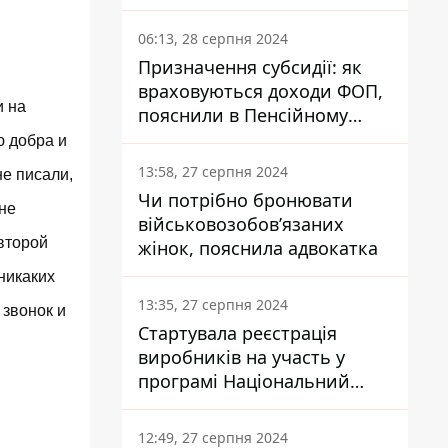
заплатить кожен українець
06:13, 28 серпня 2024
Призначення субсидії: як
враховуються доходи ФОП,
и на
пояснили в Пенсійному
фонді
ю добра и
13:58, 27 серпня 2024
не писали,
Чи потрібно бронювати
не
військовозобов’язаних
второй
жінок, пояснила адвокатка
 никаких
13:35, 27 серпня 2024
 звонок и
Стартувала реєстрація
виробників на участь у
програмі Національний
кешбек: як це зробити
через портал Дія
12:49, 27 серпня 2024