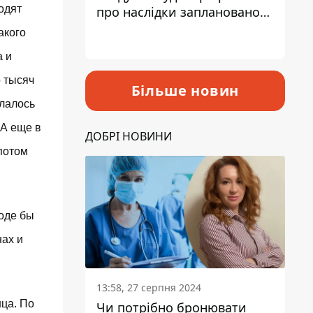
одят
про наслідки запланованого
підвищення податків
акого
а и
о тысяч
Більше новин
елалось
 А еще в
ДОБРІ НОВИНИ
 потом
роде бы
нах и
13:58, 27 серпня 2024
нца. По
Чи потрібно бронювати