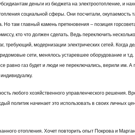
бсидиантам деньги из бюджета на электроотопление, и нах
отопления социальной сферы. Они посчитали, окупаемость т
а. Но там главный камень преткновения – позиция горсовет
омиссу,
кто что должен сделать. Ведь переключить нескольк
аг, требующий, модернизации электрических сетей. Когда д
ридомовые сети, менялось устаревшее оборудование и т.д.
се равно газ будет и люди не переключались, верили им. А
 индивидуалку.
ность любого хозяйственного управленческого решения. В
ждый политик начинает это использовать в своих личных це
ванного отопления. Хочет повторить опыт Покрова и Марга