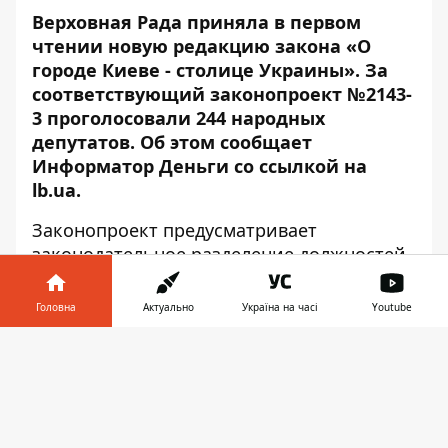
Верховная Рада приняла в первом
чтении новую редакцию закона «О
городе Киеве - столице Украины». За
соответствующий законопроект №2143-
3 проголосовали 244 народных
депутатов. Об этом сообщает
Информатор Деньги со ссылкой на
lb
.ua
.
Законопроект предусматривает
законодательное разделение должностей
мэра Киева и главы Киевской
горадминистрации, а также
Головна
Актуально
Україна на часі
Youtube
восстановление районных советов. Мэр
Інформатор у
Киева будет считаться главным
Завантажити
телефоні
👉
должностным лицом территориальной
громады Киева, он будет возглавлять
новый исполнительный орган Киевский
магистрат и Киевсовет.