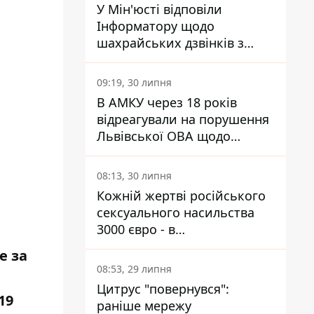
У Мін'юсті відповіли
Інформатору щодо
шахрайських дзвінків з
камери Сумського СІЗО так,
що ніхто нічого не зрозумів
09:19, 30 липня
В АМКУ через 18 років
відреагували на порушення
Львівської ОВА щодо
харчування у закладах
освіти
08:13, 30 липня
Кожній жертві російського
сексуального насильства
3000 євро - в
Мінсоцполітики пояснили
е за
Інформатору, звідки на це
08:53, 29 липня
гроші
Цитрус "повернувся":
19
раніше мережу