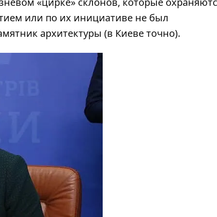
олзневом «цирке» склонов, которые охраняют
тием или по их инициативе не был
амятник архитектуры (в Киеве точно).