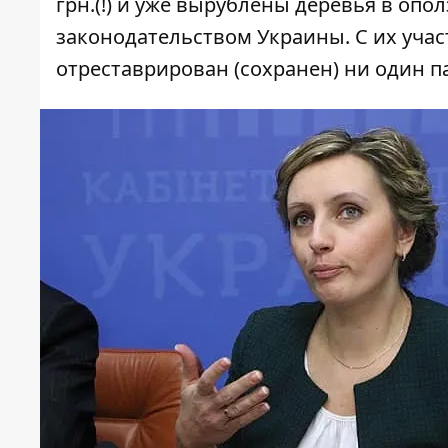
грн.(!) и уже вырублены деревья в оп
законодательством Украины. С их учас
отреставрирован (сохранен) ни один п