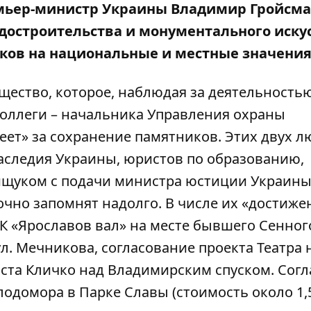
емьер-министр Украины Владимир Гройсма
достроительства и монументального искус
иков на национальные и местные значения
щество, которое, наблюдая за деятельность
оллеги – начальника Управления охраны
еет» за сохранение памятников. Этих двух л
аследия Украины, юристов по образованию,
щуком с подачи министра юстиции Украины
очно запомнят надолго. В числе их «достиже
К «Ярославов вал» на месте бывшего Сенног
л. Мечникова, согласование проекта Театра 
оста Кличко над Владимирским спуском. Сог
лодомора в Парке Славы (стоимость около 1,