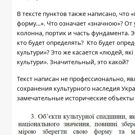
В тексте пунктов также написано, что
форму…». Что означает «значною»? От
колонна, портик и часть фундамента. Э
кто будет определять? Кто будет опред
культури»? Это же касается «людей, як
культури». Значительный, это какой?
Текст написан не профессионально, я
сохранения культурного наследия Укр
замечательные исторические объекты 