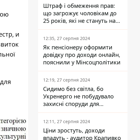
Штраф і обмеження прав:
що загрожує чоловікам до
вою
25 років, які не стануть на
військовий облік
стр, и
12:35, 27 серпня 2024
звиток
Як пенсіонеру оформити
льної
довідку про доходи онлайн,
пояснили у Мінсоцполітики
12:19, 27 серпня 2024
 для
Сидимо без світла, бо
Укренерго не побудувало
захисні споруди для
енергетики - нардеп
Кучеренко
12:11, 27 серпня 2024
Ціни зростуть, доходи
впадуть - аудитор Крапивко