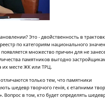
тановлении? Это - двойственность в трактов
реестр по категориям национального значен
 появляется множество причин для не занес
оличества памятников выгодно застройщикам
 их месте ЖК или ТРЦ.
 отличаются только тем, что памятники
ють шедевр творчого генія, є етапними тво
». Вопрос в том, кто будет определять шедевр