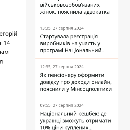
військовозобов’язаних
жінок, пояснила адвокатка
13:35, 27 серпня 2024
егорій
Стартувала реєстрація
т 14
виробників на участь у
програмі Національний
ным
кешбек: як це зробити
я
через портал Дія
12:35, 27 серпня 2024
Як пенсіонеру оформити
довідку про доходи онлайн,
пояснили у Мінсоцполітики
09:55, 27 серпня 2024
Національний кешбек: де
українці зможуть отримати
10% ціни куплених