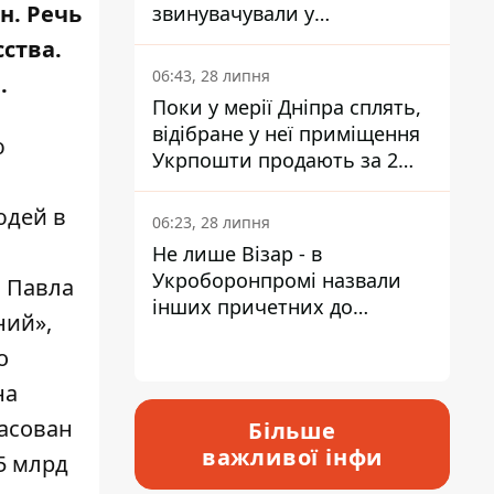
н. Речь
звинувачували у
контрабанді техніки та
ства.
ухиленні від сплати
06:43, 28 липня
.
податків
Поки у мерії Дніпра сплять,
відібране у неї приміщення
ю
Укрпошти продають за 2
мільйони
юдей в
06:23, 28 липня
Не лише Візар - в
Укроборонпромі назвали
 Павла
інших причетних до
ний»,
катастрофи у Вишневому -
о
відповідь Інформатору
на
ласован
Більше
важливої інфи
5 млрд