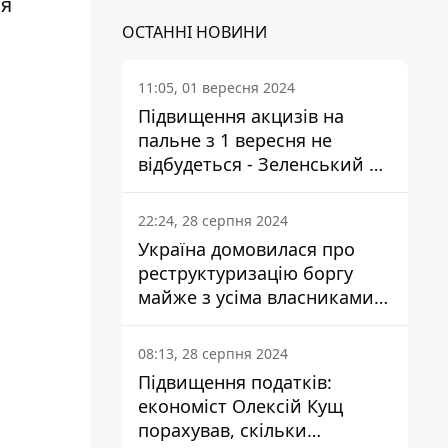
ся
ОСТАННІ НОВИНИ
11:05, 01 вересня 2024
Підвищення акцизів на
пальне з 1 вересня не
відбудеться - Зеленський не
підписав закон
22:24, 28 серпня 2024
Україна домовилася про
реструктуризацію боргу
майже з усіма власниками
єврооблігацій: що це
означає для країни
08:13, 28 серпня 2024
Підвищення податків:
економіст Олексій Кущ
порахував, скільки