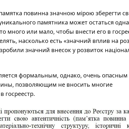
 «памятка повинна значною мірою зберегти с
 уникального памятника может остаться одна
то много или мало, чтобы внести его в госрее
елять, насколько есть «значний вплив на ро
і зробили значний внесок у розвиток націона
вляется формальным, однако, очень опасным
аины, позволяющим не вносить многие
в госреестр.