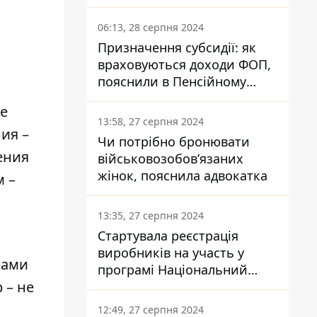
заплатить кожен українець
06:13, 28 серпня 2024
Призначення субсидії: як
враховуються доходи ФОП,
пояснили в Пенсійному
фонді
ке
13:58, 27 серпня 2024
ия –
Чи потрібно бронювати
ения
військовозобов’язаних
жінок, пояснила адвокатка
 –
13:35, 27 серпня 2024
Стартувала реєстрація
виробників на участь у
рами
програмі Національний
 – не
кешбек: як це зробити
через портал Дія
12:49, 27 серпня 2024