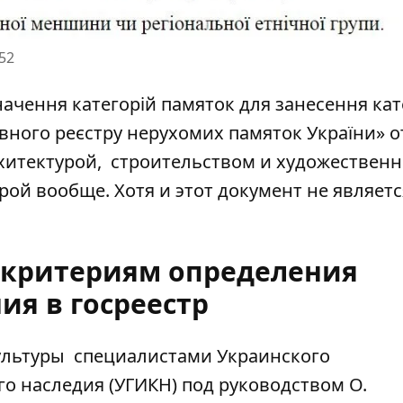
52
ачення категорій памяток для занесення кат
авного реєстру нерухомих памяток України»
о
 архитектурой, строительством и художествен
урой вообще. Хотя и этот документ не являетс
 критериям определения
ия в госреестр
культуры специалистами Украинского
го наследия (УГИКН) под руководством О.