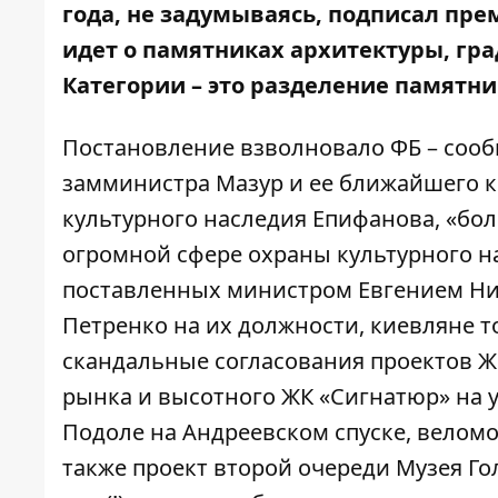
года, не задумываясь, подписал пр
идет о памятниках архитектуры, гра
Категории – это разделение памятн
Постановление взволновало ФБ – сооб
замминистра Мазур и ее ближайшего к
культурного наследия Епифанова, «бол
огромной сфере охраны культурного н
поставленных министром Евгением Ни
Петренко на их должности, киевляне т
скандальные согласования проектов Ж
рынка и высотного ЖК «Сигнатюр» на у
Подоле на Андреевском спуске, велом
также проект второй очереди Музея Го