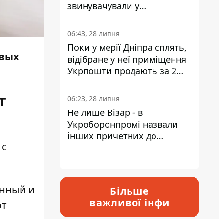
звинувачували у
контрабанді техніки та
ухиленні від сплати
06:43, 28 липня
податків
Поки у мерії Дніпра сплять,
ивых
відібране у неї приміщення
Укрпошти продають за 2
мільйони
т
06:23, 28 липня
Не лише Візар - в
Укроборонпромі назвали
інших причетних до
 с
катастрофи у Вишневому -
відповідь Інформатору
енный и
Більше
важливої інфи
ют