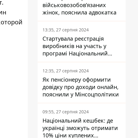
т.
військовозобов’язаних
ин
жінок, пояснила адвокатка
которой
13:35, 27 серпня 2024
Стартувала реєстрація
виробників на участь у
програмі Національний
кешбек: як це зробити
через портал Дія
12:35, 27 серпня 2024
Як пенсіонеру оформити
довідку про доходи онлайн,
пояснили у Мінсоцполітики
09:55, 27 серпня 2024
Національний кешбек: де
українці зможуть отримати
10% ціни куплених