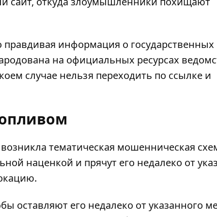
ый сайт, откуда злоумышленники похищают
о правдивая информация о государственных
бнародована на официальных ресурсах ведомс
коем случае нельзя переходить по ссылке и
 топливом
 возникла тематическая мошенническая схе
ной наценкой и прячут его недалеко от ука
окацию.
обы оставляют его недалеко от указанного ме