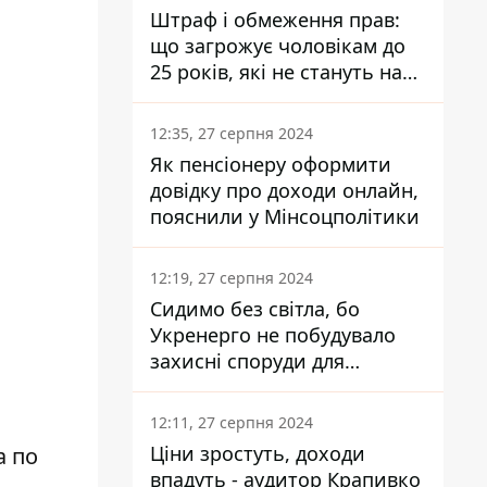
Штраф і обмеження прав:
що загрожує чоловікам до
25 років, які не стануть на
військовий облік
12:35, 27 серпня 2024
Як пенсіонеру оформити
довідку про доходи онлайн,
пояснили у Мінсоцполітики
12:19, 27 серпня 2024
Сидимо без світла, бо
Укренерго не побудувало
захисні споруди для
енергетики - нардеп
Кучеренко
12:11, 27 серпня 2024
Ціни зростуть, доходи
а по
впадуть - аудитор Крапивко