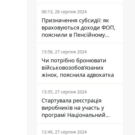
заплатить кожен українець
06:13, 28 серпня 2024
Призначення субсидії: як
враховуються доходи ФОП,
пояснили в Пенсійному
фонді
13:58, 27 серпня 2024
Чи потрібно бронювати
військовозобов’язаних
жінок, пояснила адвокатка
13:35, 27 серпня 2024
Стартувала реєстрація
виробників на участь у
програмі Національний
кешбек: як це зробити
через портал Дія
12:49, 27 серпня 2024