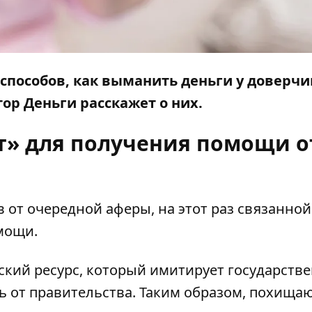
пособов, как выманить деньги у доверч
ор Деньги
расскажет о них.
рт» для получения помощи о
 от очередной аферы, на этот раз связанной
мощи.
ий ресурс, который имитирует государств
 от правительства. Таким образом, похища