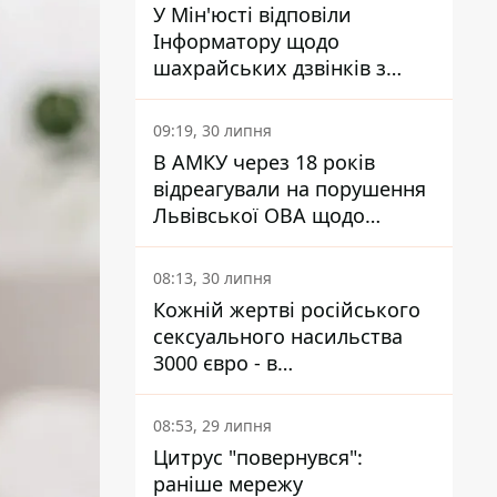
У Мін'юсті відповіли
Інформатору щодо
шахрайських дзвінків з
камери Сумського СІЗО так,
що ніхто нічого не зрозумів
09:19, 30 липня
В АМКУ через 18 років
відреагували на порушення
Львівської ОВА щодо
харчування у закладах
освіти
08:13, 30 липня
Кожній жертві російського
сексуального насильства
3000 євро - в
Мінсоцполітики пояснили
Інформатору, звідки на це
08:53, 29 липня
гроші
Цитрус "повернувся":
раніше мережу