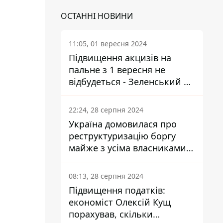
ОСТАННІ НОВИНИ
11:05, 01 вересня 2024
Підвищення акцизів на
пальне з 1 вересня не
відбудеться - Зеленський не
підписав закон
22:24, 28 серпня 2024
Україна домовилася про
реструктуризацію боргу
майже з усіма власниками
єврооблігацій: що це
означає для країни
08:13, 28 серпня 2024
Підвищення податків:
економіст Олексій Кущ
порахував, скільки