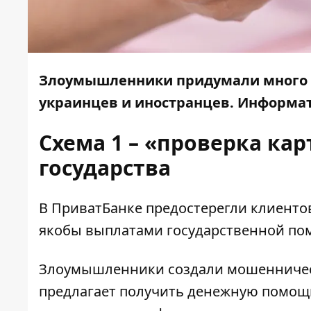
Злоумышленники придумали много с
украинцев и иностранцев.
Информат
Схема 1 – «проверка ка
государства
В ПриватБанке
предостерегли
клиентов
якобы выплатами государственной по
Злоумышленники создали мошенническ
предлагает получить денежную помощь