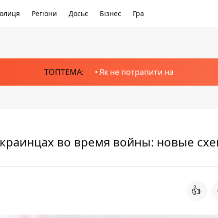
олиця
Регіони
Досьє
Бізнес
Гра
ТОПТЕМА:
Як не потрапити на
краинцах во время войны: новые сх
👍