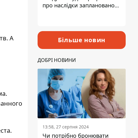
про наслідки запланованого
підвищення податків
тв. А
Більше новин
ДОБРІ НОВИНИ
ма.
занного
13:58, 27 серпня 2024
ста.
Чи потрібно бронювати