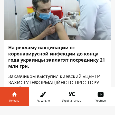
На рекламу вакцинации от
коронавирусной инфекции до конца
года украинцы заплатят посреднику 21
млн грн.
Заказчиком выступил киевский «ЦЕНТР
ЗАХИСТУ ІНФОРМАЦІЙНОГО ПРОСТОРУ
УКРАЇНИ».
Информатор Деньги
узнал о
закупке на сайте Prozorro.
Головна
Актуально
Україна на часі
Youtube
Закупку услуг по созданию и
распространению общественно важных
Інформатор у
Завантажити