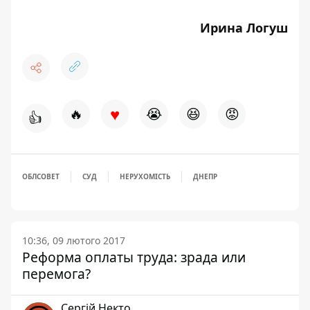
Ирина Логуш
♥
🔥
😭
😆
😡
👍
ОБЛСОВЕТ
СУД
НЕРУХОМІСТЬ
ДНЕПР
10:36, 09 лютого 2017
Реформа оплаты труда: зрада или
перемога?
Сергій Некто